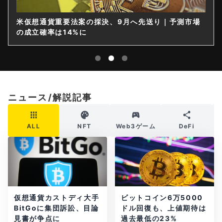
米仮想通貨重要法案の採決、9月へ先送り｜予測市場
の成立確率は14%に
ニュース/解説記事
ALL
NFT
Web3ゲーム
DeFi
仮想通貨カストディ大手
ビットコイン6万5000
BitGoに集団訴訟、目論
ドル回復も、上値期待は
見書が争点に
過去最低の23%