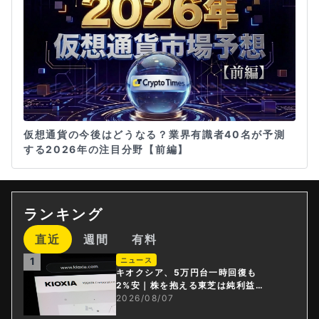
仮想通貨の今後はどうなる？業界有識者40名が予測
する2026年の注目分野【前編】
ランキング
直近
週間
有料
1
ニュース
キオクシア、5万円台一時回復も
2%安｜株を抱える東芝は純利益3
0倍
2026/08/07