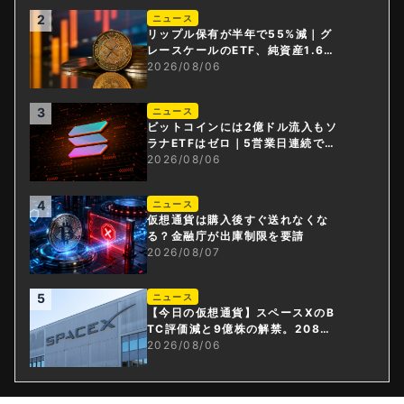
2
ニュース
リップル保有が半年で55%減｜グ
レースケールのETF、純資産1.6億
ドル減
2026/08/06
3
ニュース
ビットコインには2億ドル流入もソ
ラナETFはゼロ｜5営業日連続で停
止
2026/08/06
4
ニュース
仮想通貨は購入後すぐ送れなくな
る？金融庁が出庫制限を要請
2026/08/07
5
ニュース
【今日の仮想通貨】スペースXのB
TC評価減と9億株の解禁。208億
円相当のBTCが盗難
2026/08/06