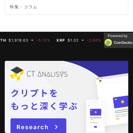
特集・コラム
Powered by
$1,918.63
-0.10%
XRP
$1.02
-2.00%
BNB
$592.66