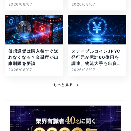
2026/08/07
2026/08/07
仮想通貨は購入後すぐ送
ステーブルコインJPYC
れなくなる？金融庁が出
発行元が累計60億円を
庫制限を要請
調達、物流大手も出資参
画
2026/08/07
2026/08/07
もっと見る