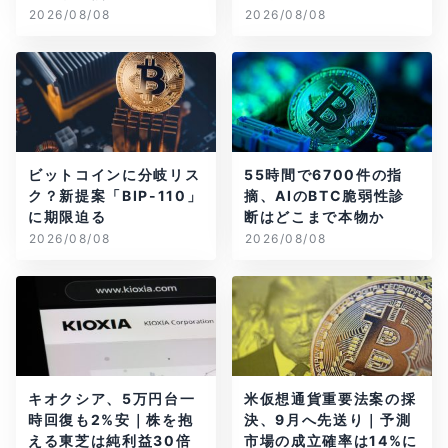
2026/08/08
2026/08/08
ビットコインに分岐リス
55時間で6700件の指
ク？新提案「BIP-110」
摘、AIのBTC脆弱性診
に期限迫る
断はどこまで本物か
2026/08/08
2026/08/08
キオクシア、5万円台一
米仮想通貨重要法案の採
時回復も2%安｜株を抱
決、9月へ先送り｜予測
える東芝は純利益30倍
市場の成立確率は14%に