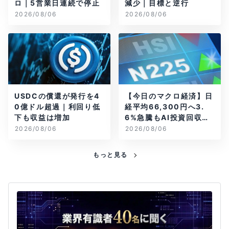
ロ｜5営業日連続で停止
減少｜目標と逆行
2026/08/06
2026/08/06
USDCの償還が発行を4
【今日のマクロ経済】日
0億ドル超過｜利回り低
経平均66,300円へ3.
下も収益は増加
6%急騰もAI投資回収懸
念が再燃
2026/08/06
2026/08/06
もっと見る