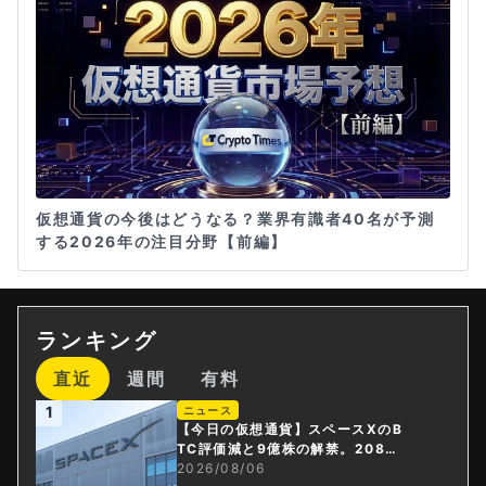
仮想通貨の今後はどうなる？業界有識者40名が予測
する2026年の注目分野【前編】
ランキング
直近
週間
有料
1
ニュース
【今日の仮想通貨】スペースXのB
TC評価減と9億株の解禁。208億
円相当のBTCが盗難
2026/08/06