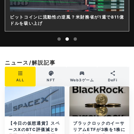
ビットコインに流動性の逆風？米財務省が1週で811億
ドルを吸い上げ
ニュース/解説記事
ALL
NFT
Web3ゲーム
DeFi
【今日の仮想通貨】スペ
ブラックロックのイーサ
ースXのBTC評価減と9
リアムETFが3株を1株に