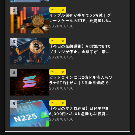
2
ニュース
リップル保有が半年で55%減｜グ
レースケールのETF、純資産1.6億
ドル減
2026/08/06
3
ニュース
【今日の仮想通貨】AI攻撃でBTC
ブリッジが停止。金融庁が「暗号
資産・ステーブルコイン課」新設
2026/08/05
4
ニュース
ビットコインには2億ドル流入もソ
ラナETFはゼロ｜5営業日連続で停
止
2026/08/06
5
ニュース
【今日のマクロ経済】日経平均6
6,300円へ3.6%急騰もAI投資回
収懸念が再燃
2026/08/06