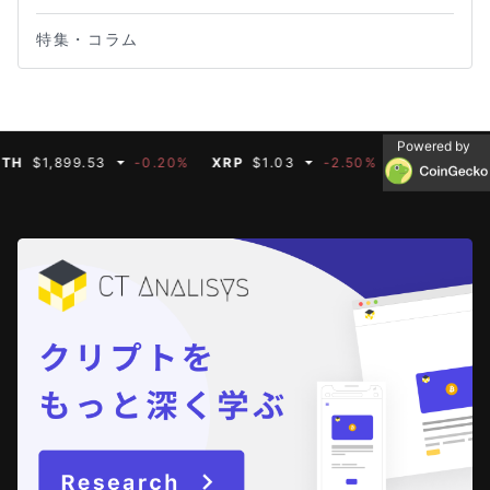
特集・コラム
Powered by
$1,899.53
-0.20%
XRP
$1.03
-2.50%
BNB
$591.35