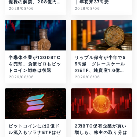
億株の解禁。208億円相
｜年初来37%安
当のBTCが盗難
2026/08/06
2026/08/06
半導体企業が1200BTC
リップル保有が半年で5
を売却、負債ゼロもビッ
5%減｜グレースケール
トコイン戦略は後退
のETF、純資産1.6億ド
ル減
2026/08/06
2026/08/06
ビットコインには2億ド
2万BTC保有企業が買い
ル流入もソラナETFはゼ
増しも、株主の取り分は