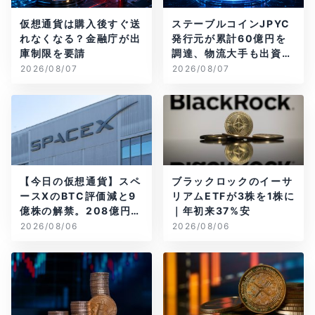
仮想通貨は購入後すぐ送
ステーブルコインJPYC
れなくなる？金融庁が出
発行元が累計60億円を
庫制限を要請
調達、物流大手も出資参
画
2026/08/07
2026/08/07
【今日の仮想通貨】スペ
ブラックロックのイーサ
ースXのBTC評価減と9
リアムETFが3株を1株に
億株の解禁。208億円相
｜年初来37%安
当のBTCが盗難
2026/08/06
2026/08/06