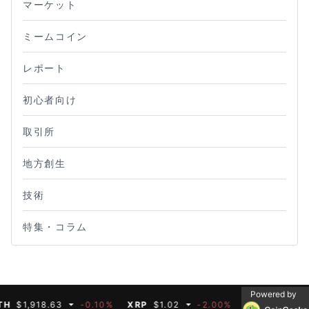
マーケット
ミームコイン
レポート
初心者向け
取引所
地方創生
技術
特集・コラム
Powered by
1,918.63
-0.10%
XRP
$1.02
-2.00%
BNB
$592.66
-