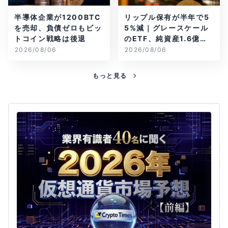
半導体企業が1200BTC
リップル保有が半年で5
を売却、負債ゼロもビッ
5%減｜グレースケール
トコイン戦略は後退
のETF、純資産1.6億ド
ル減
2026/08/06
2026/08/06
もっと見る