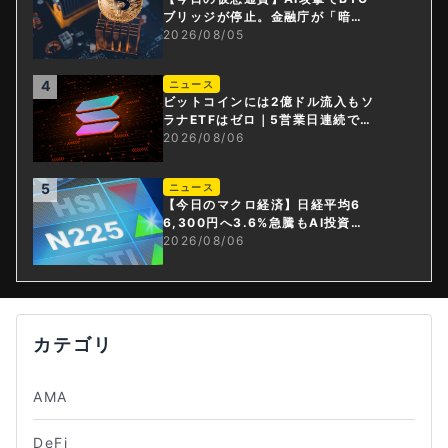
ブリッジが停止。金融庁が「暗号
資産・ステーブルコイン課」新設
2026/08/05
4
ニュース
ビットコインには2億ドル流入もソ
ラナETFはゼロ｜5営業日連続で停
止
2026/08/06
5
ニュース
【今日のマクロ経済】日経平均6
6,300円へ3.6%急騰もAI投資回
収懸念が再燃
2026/08/06
カテゴリ
AMA
DeFi