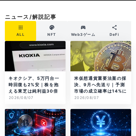
ニュース/解説記事
ALL
NFT
Web3ゲーム
DeFi
キオクシア、5万円台一
米仮想通貨重要法案の採
時回復も2%安｜株を抱
決、9月へ先送り｜予測
える東芝は純利益30倍
市場の成立確率は14%に
2026/08/07
2026/08/07