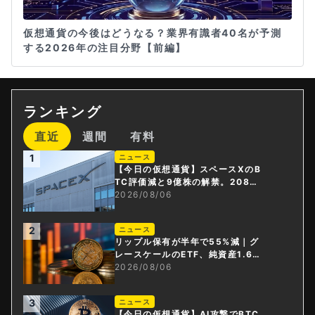
仮想通貨の今後はどうなる？業界有識者40名が予測
する2026年の注目分野【前編】
ランキング
直近
週間
有料
1
ニュース
【今日の仮想通貨】スペースXのB
TC評価減と9億株の解禁。208億
円相当のBTCが盗難
2026/08/06
2
ニュース
リップル保有が半年で55%減｜グ
レースケールのETF、純資産1.6億
ドル減
2026/08/06
3
ニュース
【今日の仮想通貨】AI攻撃でBTC