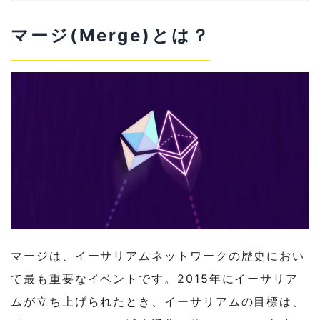
2
マージの背景
マージ(Merge)とは？
2-1
ETHの発行量の減少
2-2
Stake（ステーク）へのインセンティブの
増加
3
何故、プルーフ・オブ・ステークへ移行す
るのか？
マージは、イーサリアムネットワークの歴史におい
て最も重要なイベントです。2015年にイーサリア
ムが立ち上げられたとき、イーサリアムの目標は、