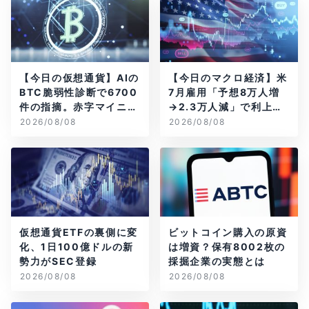
【今日の仮想通貨】AIの
【今日のマクロ経済】米
BTC脆弱性診断で6700
7月雇用「予想8万人増
件の指摘。赤字マイニン
→2.3万人減」で利上げ
グ企業はAIに賭ける
観測後退
2026/08/08
2026/08/08
仮想通貨ETFの裏側に変
ビットコイン購入の原資
化、1日100億ドルの新
は増資？保有8002枚の
勢力がSEC登録
採掘企業の実態とは
2026/08/08
2026/08/08