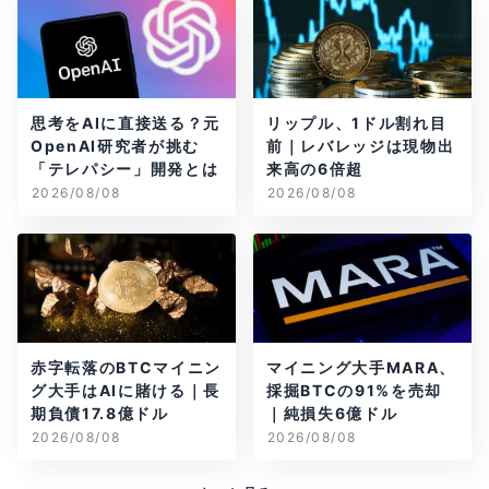
思考をAIに直接送る？元
リップル、1ドル割れ目
OpenAI研究者が挑む
前｜レバレッジは現物出
「テレパシー」開発とは
来高の6倍超
2026/08/08
2026/08/08
赤字転落のBTCマイニン
マイニング大手MARA、
グ大手はAIに賭ける｜長
採掘BTCの91%を売却
期負債17.8億ドル
｜純損失6億ドル
2026/08/08
2026/08/08