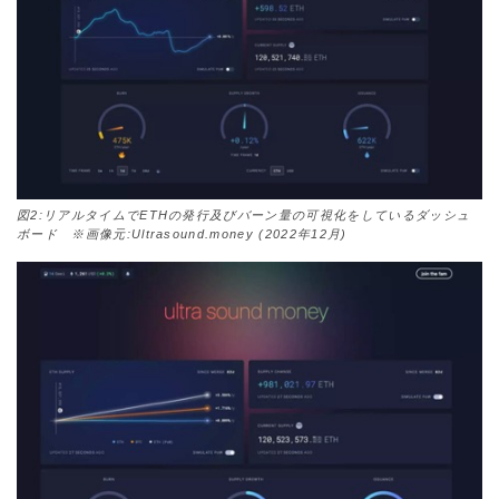
図2:リアルタイムでETHの発行及びバーン量の可視化をしているダッシュ
ボード ※画像元:Ultrasound.money (2022年12月)