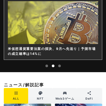
仮想通貨は購入後すぐ送れなくなる？金融庁が出庫制
限を要請
ニュース/解説記事
ALL
NFT
Web3ゲーム
DeFi