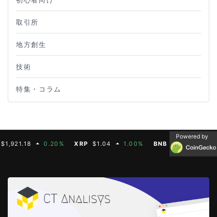
取引所
地方創生
技術
特集・コラム
Powered by
18
0.20%
XRP
$1.04
1.00%
BNB
$604.50
2.70%