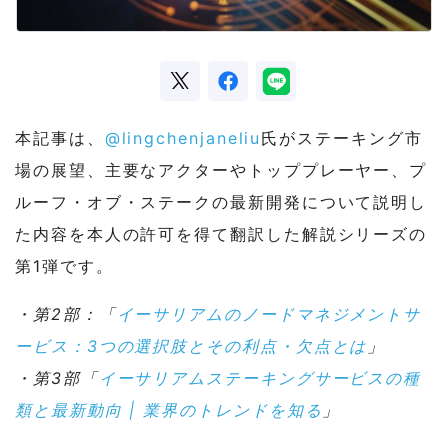
本記事は、
@lingchenjaneliu
氏がステーキング市
場の展望、主要なアクターやトッププレーヤー、プ
ルーフ・オブ・ステークの最新開発について説明し
た内容を本人の許可を得て翻訳した解説シリーズの
第1弾です。
・第2部：「
イーサリアムのノードマネジメントサ
ービス：3つの選択肢とその利点・欠点とは
」
・第3部「
イーサリアムステーキングサービスの種
類と最新動向 | 業界のトレンドを知る
」