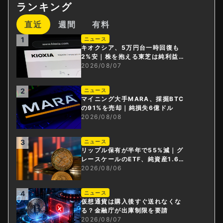
ランキング
直近
週間
有料
1
ニュース
キオクシア、5万円台一時回復も
2%安｜株を抱える東芝は純利益3
0倍
2026/08/07
2
ニュース
マイニング大手MARA、採掘BTC
の91%を売却｜純損失6億ドル
2026/08/08
3
ニュース
リップル保有が半年で55%減｜グ
レースケールのETF、純資産1.6億
ドル減
2026/08/06
4
ニュース
仮想通貨は購入後すぐ送れなくな
る？金融庁が出庫制限を要請
2026/08/07