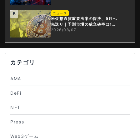
5
ニュース
米仮想通貨重要法案の採決、9月へ
先送り｜予測市場の成立確率は1
4%に
2026/08/07
カテゴリ
AMA
DeFi
NFT
Press
Web3ゲーム