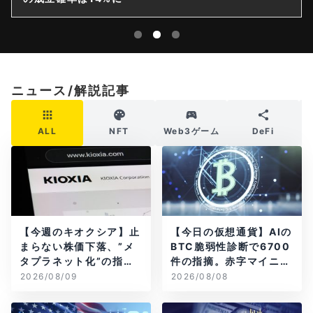
ニュース/解説記事
ALL
NFT
Web3ゲーム
DeFi
【今週のキオクシア】止
【今日の仮想通貨】AIの
まらない株価下落、”メ
BTC脆弱性診断で6700
タプラネット化”の指摘
件の指摘。赤字マイニン
は本当？
グ企業はAIに賭ける
2026/08/09
2026/08/08