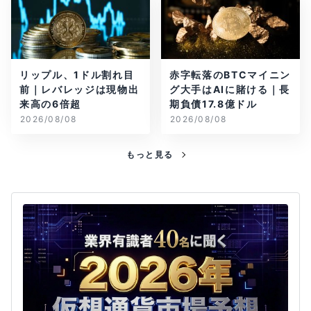
リップル、1ドル割れ目
赤字転落のBTCマイニン
前｜レバレッジは現物出
グ大手はAIに賭ける｜長
来高の6倍超
期負債17.8億ドル
2026/08/08
2026/08/08
もっと見る