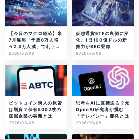
【今日のマクロ経済】米
仮想通貨ETFの裏側に変
7月雇用「予想8万人増
化、1日100億ドルの新
→2.3万人減」で利上げ
勢力がSEC登録
観測後退
2026/08/08
2026/08/08
ビットコイン購入の原資
思考をAIに直接送る？元
は増資？保有8002枚の
OpenAI研究者が挑む
採掘企業の実態とは
「テレパシー」開発とは
2026/08/08
2026/08/08