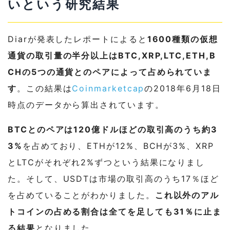
いという研究結果
Diarが発表したレポートによると
1600種類の仮想
通貨の取引量の半分以上はBTC,XRP,LTC,ETH,B
CHの5つの通貨とのペアによって占められていま
す
。この結果は
Coinmarketcap
の2018年6月18日
時点のデータから算出されています。
BTCとのペアは120億ドルほどの取引高のうち約3
3%
を占めており、ETHが12%、BCHが3%、XRP
とLTCがそれぞれ2%ずつという結果になりまし
た。そして、USDTは市場の取引高のうち17％ほど
を占めていることがわかりました。
これ以外のアル
トコインの占める割合は全てを足しても31％に止ま
る結果
となりました。