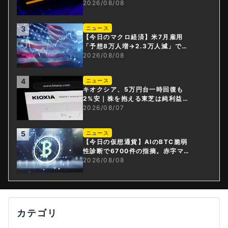
2026/08/08
3
ニュース
【今日のマクロ経済】米7月雇用
「予想8万人増→2.3万人減」で利
上げ観測後退
2026/08/08
4
ニュース
キオクシア、5万円台一時回復も
2%安｜株を抱える東芝は純利益3
0倍
2026/08/07
5
ニュース
【今日の仮想通貨】AIのBTC脆弱
性診断で6700件の指摘。赤字マイ
ニング企業はAIに賭ける
2026/08/08
カテゴリ