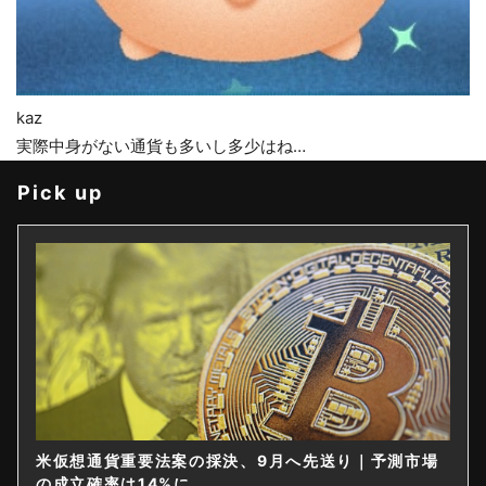
kaz
実際中身がない通貨も多いし多少はね…
Pick up
米仮想通貨重要法案の採決、9月へ先送り｜予測市場
の成立確率は14%に