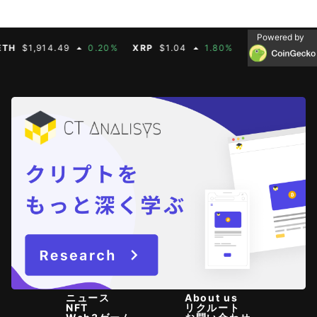
Powered by
$1,914.49
0.20%
XRP
$1.04
1.80%
BNB
$603.21
1.
ニュース
About us
NFT
リクルート