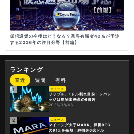
仮想通貨の今後はどうなる？業界有識者40名が予測
する2026年の注目分野【前編】
ランキング
直近
週間
有料
1
ニュース
リップル、1ドル割れ目前｜レバレ
ッジは現物出来高の6倍超
2026/08/08
2
ニュース
マイニング大手MARA、採掘BTC
の91%を売却｜純損失6億ドル