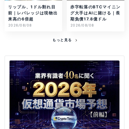
リップル、1ドル割れ目
赤字転落のBTCマイニン
前｜レバレッジは現物出
グ大手はAIに賭ける｜長
来高の6倍超
期負債17.8億ドル
2026/08/08
2026/08/08
もっと見る