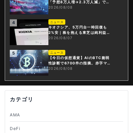
「予想8万人増→2.3万人減」で利
上げ観測後退
2026/08/08
4
ニュース
キオクシア、5万円台一時回復も
2%安｜株を抱える東芝は純利益3
0倍
2026/08/07
5
ニュース
【今日の仮想通貨】AIのBTC脆弱
性診断で6700件の指摘。赤字マイ
ニング企業はAIに賭ける
2026/08/08
カテゴリ
AMA
DeFi