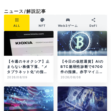
ニュース/解説記事
ALL
NFT
Web3ゲーム
DeFi
【今週のキオクシア】止
【今日の仮想通貨】AIの
まらない株価下落、”メ
BTC脆弱性診断で6700
タプラネット化”の指摘
件の指摘。赤字マイニン
は本当？
グ企業はAIに賭ける
2026/08/09
2026/08/08