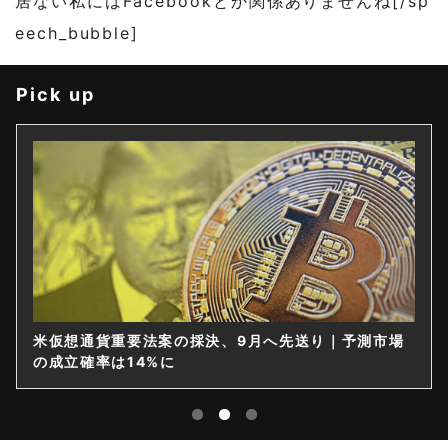
居ない私にはFacebookとか関係ありませんね[/sp
eech_bubble]
Pick up
米仮想通貨重要法案の採決、9月へ先送り｜予測市場
の成立確率は14%に