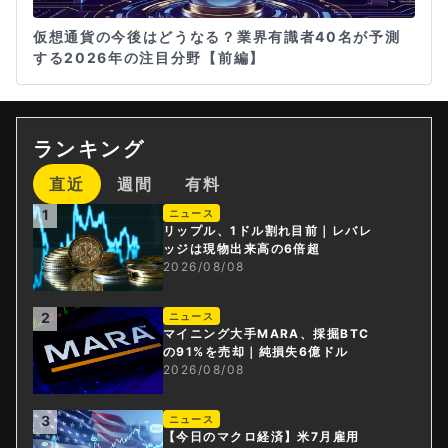
仮想通貨の今後はどうなる？業界有識者40名が予測
する2026年の注目分野【前編】
ランキング
直近
週間
有料
1
ニュース
リップル、1ドル割れ目前｜レバレ
ッジは現物出来高の6倍超
2026/08/08
2
ニュース
マイニング大手MARA、採掘BTC
の91%を売却｜純損失6億ドル
2026/08/08
3
ニュース
【今日のマクロ経済】米7月雇用