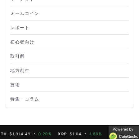
ミームコイン
レポート
初心者向け
取引所
地方創生
技術
特集・コラム
Powered by
$1,914.49
0.20%
XRP
$1.04
1.80%
BNB
$603.21
1