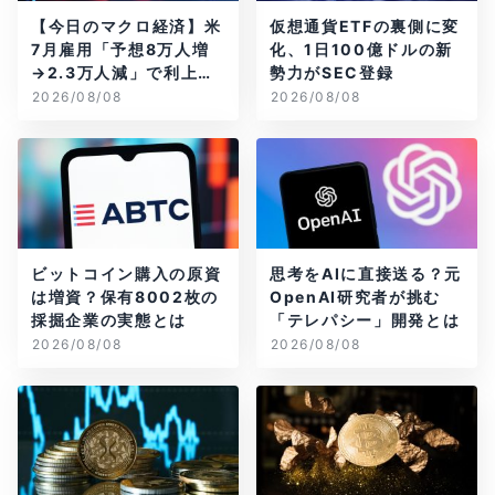
【今日のマクロ経済】米
仮想通貨ETFの裏側に変
7月雇用「予想8万人増
化、1日100億ドルの新
→2.3万人減」で利上げ
勢力がSEC登録
観測後退
2026/08/08
2026/08/08
ビットコイン購入の原資
思考をAIに直接送る？元
は増資？保有8002枚の
OpenAI研究者が挑む
採掘企業の実態とは
「テレパシー」開発とは
2026/08/08
2026/08/08