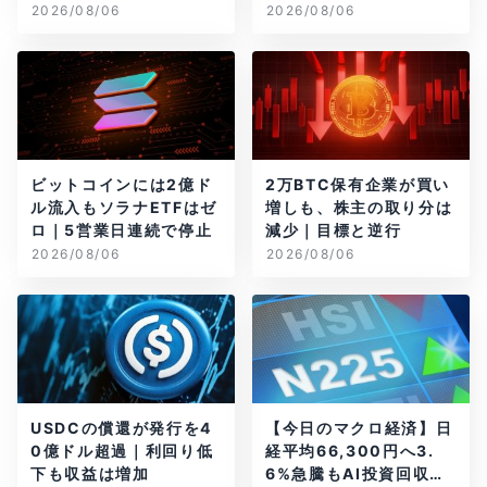
ル減
2026/08/06
2026/08/06
ビットコインには2億ド
2万BTC保有企業が買い
ル流入もソラナETFはゼ
増しも、株主の取り分は
ロ｜5営業日連続で停止
減少｜目標と逆行
2026/08/06
2026/08/06
USDCの償還が発行を4
【今日のマクロ経済】日
0億ドル超過｜利回り低
経平均66,300円へ3.
下も収益は増加
6%急騰もAI投資回収懸