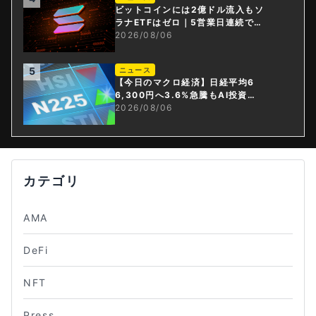
ビットコインには2億ドル流入もソ
ラナETFはゼロ｜5営業日連続で停
止
2026/08/06
5
ニュース
【今日のマクロ経済】日経平均6
6,300円へ3.6%急騰もAI投資回
収懸念が再燃
2026/08/06
カテゴリ
AMA
DeFi
NFT
Press