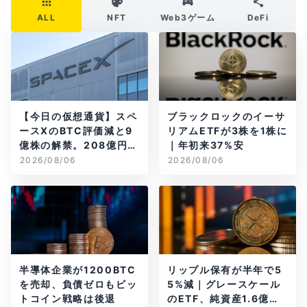
ALL
NFT
Web3ゲーム
DeFi
【今日の仮想通貨】スペ
ブラックロックのイーサ
ースXのBTC評価減と9
リアムETFが3株を1株に
億株の解禁。208億円相
｜年初来37%安
当のBTCが盗難
2026/08/06
2026/08/06
半導体企業が1200BTC
リップル保有が半年で5
を売却、負債ゼロもビッ
5%減｜グレースケール
トコイン戦略は後退
のETF、純資産1.6億ド