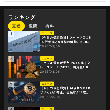
ランキング
直近
週間
有料
1
ニュース
【今日の仮想通貨】スペースXのB
TC評価減と9億株の解禁。208億
円相当のBTCが盗難
2026/08/06
2
ニュース
リップル保有が半年で55%減｜グ
レースケールのETF、純資産1.6億
ドル減
2026/08/06
3
ニュース
【今日の仮想通貨】AI攻撃でBTC
ブリッジが停止。金融庁が「暗号
資産・ステーブルコイン課」新設
2026/08/05
4
ニュース