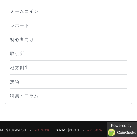
ミームコイン
レポート
初心者向け
取引所
地方創生
技術
特集・コラム
Powered by
99.53
-0.20%
XRP
$1.03
-2.50%
BNB
$591.35
-0.