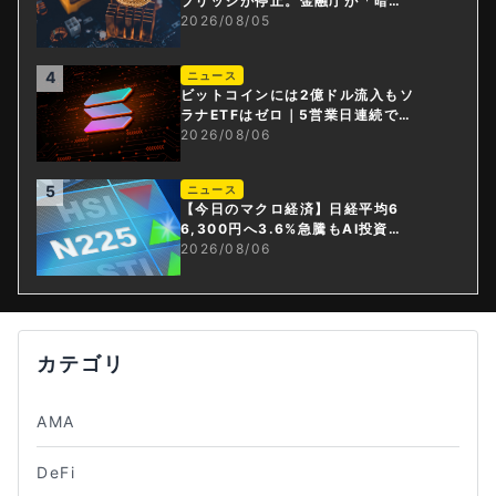
ブリッジが停止。金融庁が「暗号
資産・ステーブルコイン課」新設
2026/08/05
4
ニュース
ビットコインには2億ドル流入もソ
ラナETFはゼロ｜5営業日連続で停
止
2026/08/06
5
ニュース
【今日のマクロ経済】日経平均6
6,300円へ3.6%急騰もAI投資回
収懸念が再燃
2026/08/06
カテゴリ
AMA
DeFi