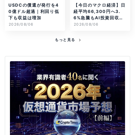
USDCの償還が発行を4
【今日のマクロ経済】日
0億ドル超過｜利回り低
経平均66,300円へ3.
下も収益は増加
6%急騰もAI投資回収懸
念が再燃
2026/08/06
2026/08/06
もっと見る