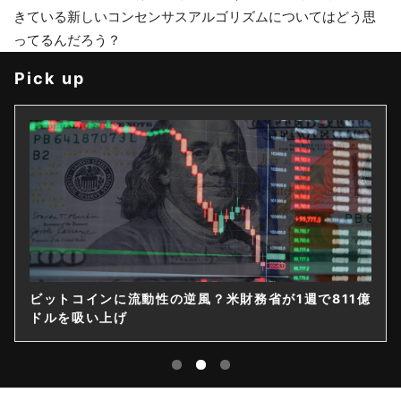
きている新しいコンセンサスアルゴリズムについてはどう思
ってるんだろう？
Pick up
1週で811億
ゲームストップ、保有4710BTCのうち直接
｜14億ドル社債を株式化