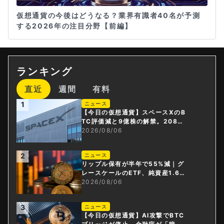
仮想通貨の今後はどうなる？業界有識者40名が予測
する2026年の注目分野【前編】
ランキング
直近
週間
有料
1
ニュース
【今日の仮想通貨】スペースXのB
TC評価減と9億株の解禁。208億
円相当のBTCが盗難
2026/08/06
2
ニュース
リップル保有が半年で55%減｜グ
レースケールのETF、純資産1.6億
ドル減
2026/08/06
3
ニュース
【今日の仮想通貨】AI攻撃でBTC