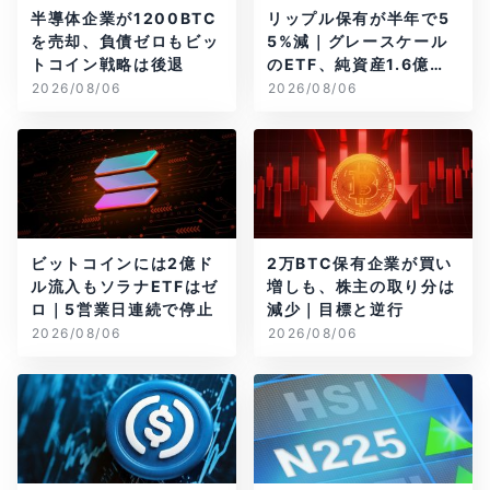
半導体企業が1200BTC
リップル保有が半年で5
を売却、負債ゼロもビッ
5%減｜グレースケール
トコイン戦略は後退
のETF、純資産1.6億ド
ル減
2026/08/06
2026/08/06
ビットコインには2億ド
2万BTC保有企業が買い
ル流入もソラナETFはゼ
増しも、株主の取り分は
ロ｜5営業日連続で停止
減少｜目標と逆行
2026/08/06
2026/08/06