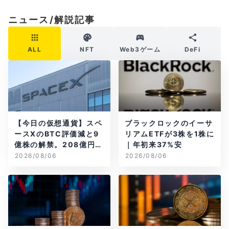
ニュース/解説記事
ALL
NFT
Web3ゲーム
DeFi
【今日の仮想通貨】スペ
ブラックロックのイーサ
ースXのBTC評価減と9
リアムETFが3株を1株に
億株の解禁。208億円相
｜年初来37%安
当のBTCが盗難
2026/08/06
2026/08/06