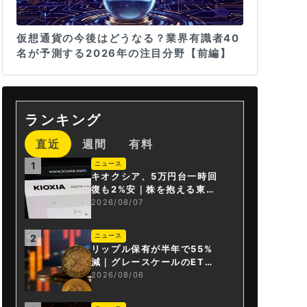
仮想通貨の今後はどうなる？業界有識者40
名が予測する2026年の注目分野【前編】
ランキング
直近
週間
有料
ニュース
1
キオクシア、5万円台一時回
復も2%安｜株を抱える東芝
は純利益30倍
2026/08/07
ニュース
2
リップル保有が半年で55%
減｜グレースケールのET
F、純資産1.6億ドル減
2026/08/06