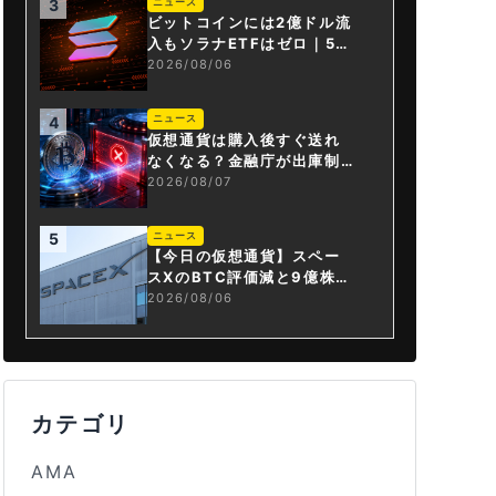
ニュース
3
ビットコインには2億ドル流
入もソラナETFはゼロ｜5営
業日連続で停止
2026/08/06
ニュース
4
仮想通貨は購入後すぐ送れ
なくなる？金融庁が出庫制
限を要請
2026/08/07
ニュース
5
【今日の仮想通貨】スペー
スXのBTC評価減と9億株の
解禁。208億円相当のBTC
2026/08/06
が盗難
カテゴリ
AMA