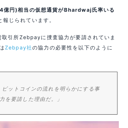
64億円)相当の仮想通貨がBhardwaj氏率いる
と報じられています。
取引所Zebpayに捜査協力が要請されていま
氏は
Zebpay社
の協力の必要性を以下のように
て、ビットコインの流れを明らかにする事
力を要請した理由だ。」