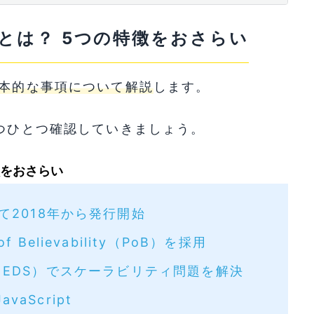
ript
）とは？ 5つの特徴をおさらい
りが深い
ィー）の将来性を左右する３つのポイントを徹底
基本的な事項について解説
します。
とつひとつ確認していきましょう。
携
徴をおさらい
て2018年から発行開始
きる仮想通貨取引所3選
Believability（PoB）を採用
harding（EDS）でスケーラビリティ問題を解決
aScript