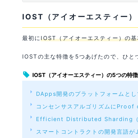
1-4
スマートコントラクトの開発言語がJavaSc
IOST（アイオーエスティー
1-5
日本の仮想通貨コミュニティとのかかわ
2
今後の動きは？IOST（アイオーエステ
最初に
IOST（アイオーエスティー）の
解説！
2-1
仮想通貨市場全体の盛り上がり
IOSTの主な特徴を5つあげたので、ひ
2-2
具体性がある大規模プロジェクトとの提
IOST（アイオーエスティー）の5つの特
2-3
大手仮想通貨取引所への上場
DApps開発のプラットフォームとし
3
IOST（アイオーエスティー）を取引で
コンセンサスアルゴリズムにProof of 
3-1
Coincheck（コインチェック）
Efficient Distributed S
3-2
BitPoint（ビットポイント）
スマートコントラクトの開発言語がJav