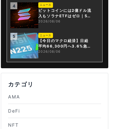
ニュース
4
ビットコインには2億ドル流
入もソラナETFはゼロ｜5営
業日連続で停止
2026/08/06
ニュース
5
【今日のマクロ経済】日経
平均66,300円へ3.6%急騰
もAI投資回収懸念が再燃
2026/08/06
カテゴリ
AMA
DeFi
NFT