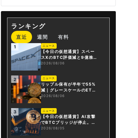
ランキング
直近
週間
有料
ニュース
1
【今日の仮想通貨】スペー
スXのBTC評価減と9億株の
解禁。208億円相当のBTC
2026/08/06
が盗難
ニュース
2
リップル保有が半年で55%
減｜グレースケールのET
F、純資産1.6億ドル減
2026/08/06
ニュース
3
【今日の仮想通貨】AI攻撃
でBTCブリッジが停止。金
融庁が「暗号資産・ステー
2026/08/05
ブルコイン課」新設