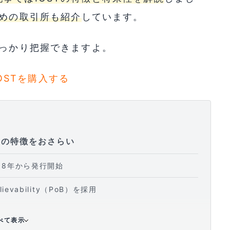
すめの取引所も紹介
しています。
しっかり把握できますよ。
でIOSTを購入する
つの特徴をおさらい
18年から発行開始
evability（PoB）を採用
ing（EDS）でスケーラビリティ問題を解決
べて表示