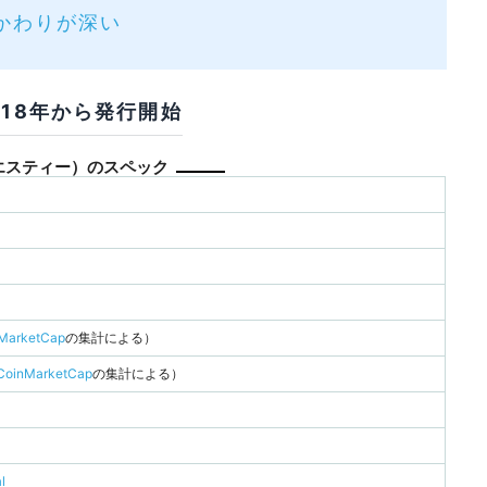
ン）
かわりが深い
よくある質問
018年から発行開始
セキュリティ機能を持っていますか？
ーエスティー）のスペック
可能ですか？
手できますか？
MarketCap
の集計による）
関するまとめ
CoinMarketCap
の集計による）
l