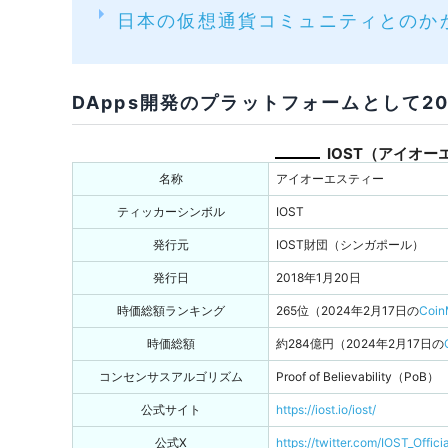
3-3
OKCoin Japan（オーケーコインジャパ
日本の仮想通貨コミュニティとのか
4
IOST（アイオーエスティー）に関する
DApps開発のプラットフォームとして2
4-1
IOSTの主な用途は何ですか？
4-2
IOSTのブロックチェーンはどのような
IOST（アイオ
名称
アイオーエスティー
4-3
IOSTはステーキングできますか？
ティッカーシンボル
IOST
4-4
IOSTは海外の仮想通貨取引所でも取引
発行元
IOST財団（シンガポール）
発行日
2018年1月20日
4-5
IOSTに関する日本語の情報はどこで入
時価総額ランキング
265位（2024年2月17日の
Coin
5
IOST（アイオーエスティー）の今後に
時価総額
約284億円（2024年2月17日の
コンセンサスアルゴリズム
Proof of Believability（PoB）
公式サイト
https://iost.io/iost/
公式X
https://twitter.com/IOST_Officia