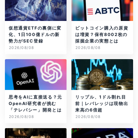
仮想通貨ETFの裏側に変
ビットコイン購入の原資
化、1日100億ドルの新
は増資？保有8002枚の
勢力がSEC登録
採掘企業の実態とは
2026/08/08
2026/08/08
思考をAIに直接送る？元
リップル、1ドル割れ目
OpenAI研究者が挑む
前｜レバレッジは現物出
「テレパシー」開発とは
来高の6倍超
2026/08/08
2026/08/08