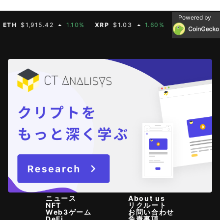
Powered by
H
$1,915.42
1.10%
XRP
$1.03
1.60%
BNB
$592.88
ニュース
About us
NFT
リクルート
Web3ゲーム
お問い合わせ
DeFi
免責事項