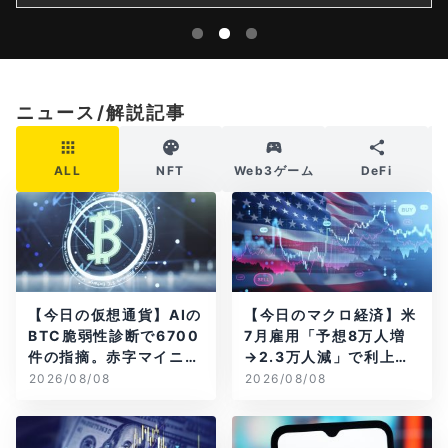
ニュース/解説記事
ALL
NFT
Web3ゲーム
DeFi
【今日の仮想通貨】AIの
【今日のマクロ経済】米
BTC脆弱性診断で6700
7月雇用「予想8万人増
件の指摘。赤字マイニン
→2.3万人減」で利上げ
グ企業はAIに賭ける
観測後退
2026/08/08
2026/08/08