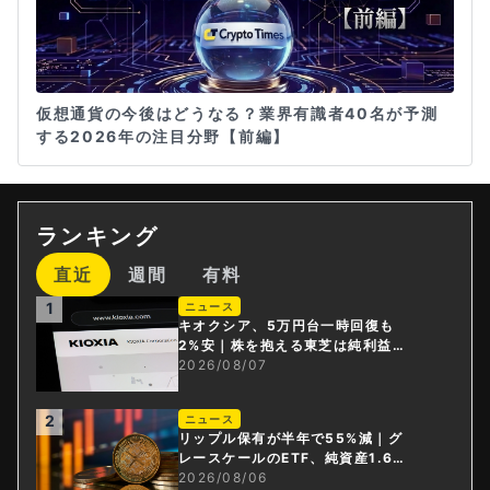
仮想通貨の今後はどうなる？業界有識者40名が予測
する2026年の注目分野【前編】
ランキング
直近
週間
有料
1
ニュース
キオクシア、5万円台一時回復も
2%安｜株を抱える東芝は純利益3
0倍
2026/08/07
2
ニュース
リップル保有が半年で55%減｜グ
レースケールのETF、純資産1.6億
ドル減
2026/08/06