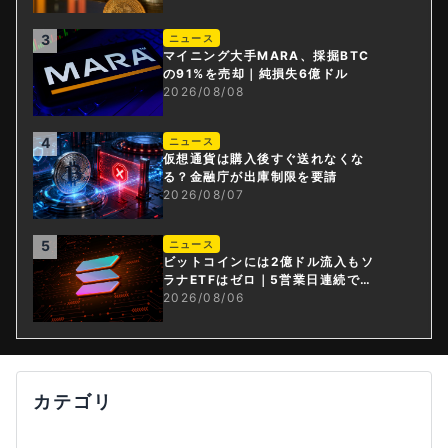
3
ニュース
マイニング大手MARA、採掘BTC
の91%を売却｜純損失6億ドル
2026/08/08
4
ニュース
仮想通貨は購入後すぐ送れなくな
る？金融庁が出庫制限を要請
2026/08/07
5
ニュース
ビットコインには2億ドル流入もソ
ラナETFはゼロ｜5営業日連続で停
止
2026/08/06
カテゴリ