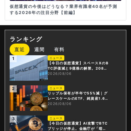
仮想通貨の今後はどうなる？業界有識者40名が予測
する2026年の注目分野【前編】
ランキング
直近
週間
有料
1
ニュース
【今日の仮想通貨】スペースXのB
TC評価減と9億株の解禁。208億
円相当のBTCが盗難
2026/08/06
2
ニュース
リップル保有が半年で55%減｜グ
レースケールのETF、純資産1.6億
ドル減
2026/08/06
3
ニュース
【今日の仮想通貨】AI攻撃でBTC
ブリッジが停止。金融庁が「暗号