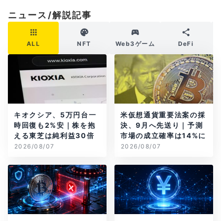
ニュース/解説記事
ALL
NFT
Web3ゲーム
DeFi
キオクシア、5万円台一
米仮想通貨重要法案の採
時回復も2%安｜株を抱
決、9月へ先送り｜予測
える東芝は純利益30倍
市場の成立確率は14%に
2026/08/07
2026/08/07