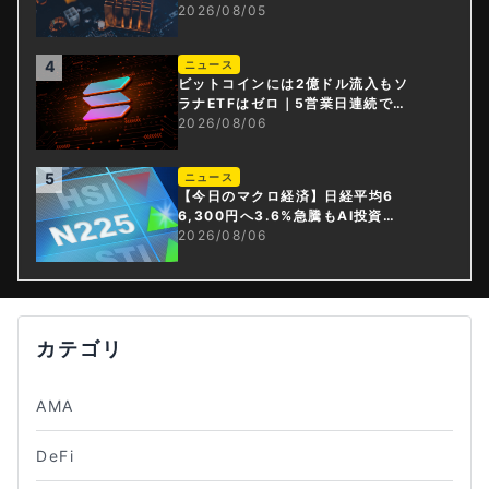
資産・ステーブルコイン課」新設
2026/08/05
4
ニュース
ビットコインには2億ドル流入もソ
ラナETFはゼロ｜5営業日連続で停
止
2026/08/06
5
ニュース
【今日のマクロ経済】日経平均6
6,300円へ3.6%急騰もAI投資回
収懸念が再燃
2026/08/06
カテゴリ
AMA
DeFi