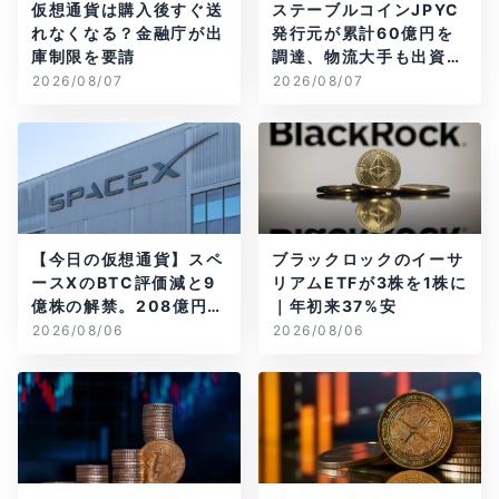
仮想通貨は購入後すぐ送
ステーブルコインJPYC
れなくなる？金融庁が出
発行元が累計60億円を
庫制限を要請
調達、物流大手も出資参
画
2026/08/07
2026/08/07
【今日の仮想通貨】スペ
ブラックロックのイーサ
ースXのBTC評価減と9
リアムETFが3株を1株に
億株の解禁。208億円相
｜年初来37%安
当のBTCが盗難
2026/08/06
2026/08/06