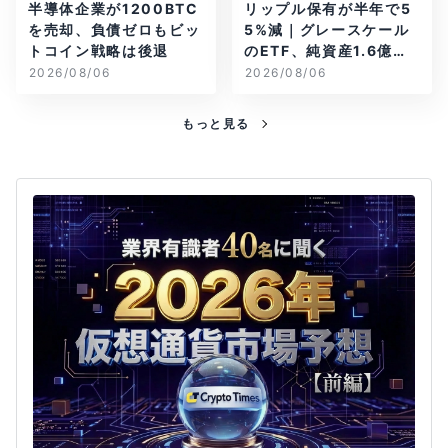
半導体企業が1200BTC
リップル保有が半年で5
を売却、負債ゼロもビッ
5%減｜グレースケール
トコイン戦略は後退
のETF、純資産1.6億ド
ル減
2026/08/06
2026/08/06
もっと見る