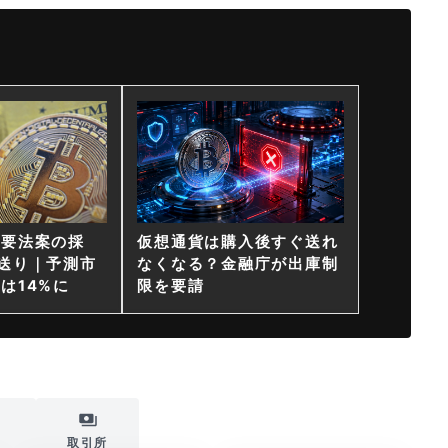
重要法案の採
仮想通貨は購入後すぐ送れ
送り｜予測市
なくなる？金融庁が出庫制
は14%に
限を要請
i
取引所