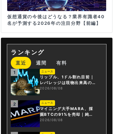
仮想通貨の今後はどうなる？業界有識者40
名が予測する2026年の注目分野【前編】
ランキング
直近
週間
有料
ニュース
1
リップル、1ドル割れ目前｜
レバレッジは現物出来高の6
倍超
2026/08/08
ニュース
2
マイニング大手MARA、採
掘BTCの91%を売却｜純損
失6億ドル
2026/08/08