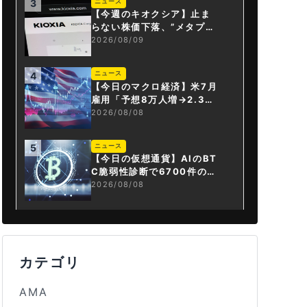
ニュース
3
【今週のキオクシア】止ま
らない株価下落、”メタプラ
ネット化”の指摘は本当？
2026/08/09
ニュース
4
【今日のマクロ経済】米7月
雇用「予想8万人増→2.3万
人減」で利上げ観測後退
2026/08/08
ニュース
5
【今日の仮想通貨】AIのBT
C脆弱性診断で6700件の指
摘。赤字マイニング企業はA
2026/08/08
Iに賭ける
カテゴリ
AMA