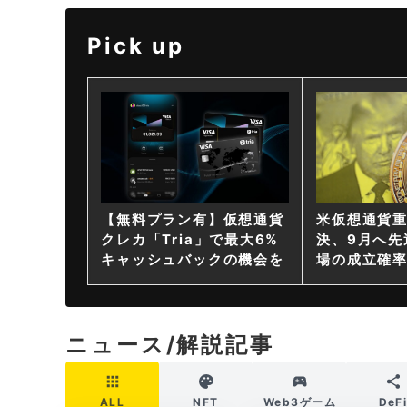
Pick up
【無料プラン有】仮想通貨
米仮想通貨
クレカ「Tria」で最大6%
決、9月へ先
キャッシュバックの機会を
場の成立確率
ニュース/解説記事
ALL
NFT
Web3ゲーム
DeF