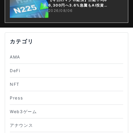
6,300円へ3.6%急騰もAI投資回
収懸念が再燃
2026/08/06
カテゴリ
AMA
DeFi
NFT
Press
Web3ゲーム
アナウンス