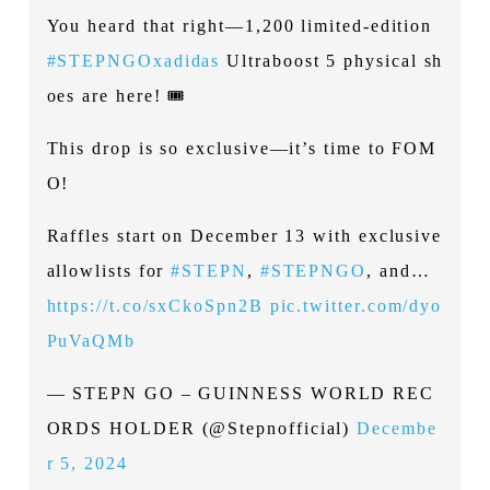
You heard that right—1,200 limited-edition
#STEPNGOxadidas
Ultraboost 5 physical sh
oes are here! 🎟️
This drop is so exclusive—it’s time to FOM
O!
Raffles start on December 13 with exclusive
allowlists for
#STEPN
,
#STEPNGO
, and…
https://t.co/sxCkoSpn2B
pic.twitter.com/dyo
PuVaQMb
— STEPN GO – GUINNESS WORLD REC
ORDS HOLDER (@Stepnofficial)
Decembe
r 5, 2024