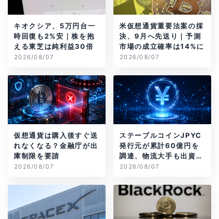
キオクシア、5万円台一
米仮想通貨重要法案の採
時回復も2%安｜株を抱
決、9月へ先送り｜予測
える東芝は純利益30倍
市場の成立確率は14%に
2026/08/07
2026/08/07
仮想通貨は購入後すぐ送
ステーブルコインJPYC
れなくなる？金融庁が出
発行元が累計60億円を
庫制限を要請
調達、物流大手も出資参
画
2026/08/07
2026/08/07