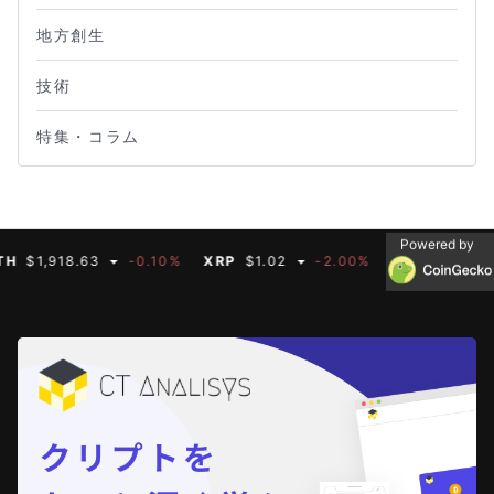
地方創生
技術
特集・コラム
Powered by
1,918.63
-0.10%
XRP
$1.02
-2.00%
BNB
$592.66
-