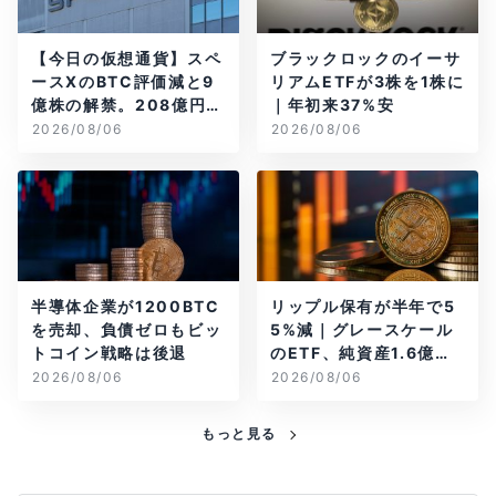
【今日の仮想通貨】スペ
ブラックロックのイーサ
ースXのBTC評価減と9
リアムETFが3株を1株に
億株の解禁。208億円相
｜年初来37%安
当のBTCが盗難
2026/08/06
2026/08/06
半導体企業が1200BTC
リップル保有が半年で5
を売却、負債ゼロもビッ
5%減｜グレースケール
トコイン戦略は後退
のETF、純資産1.6億ド
ル減
2026/08/06
2026/08/06
もっと見る