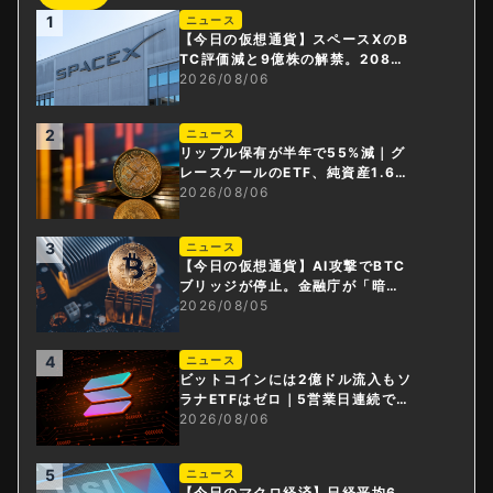
1
ニュース
【今日の仮想通貨】スペースXのB
TC評価減と9億株の解禁。208億
円相当のBTCが盗難
2026/08/06
2
ニュース
リップル保有が半年で55%減｜グ
レースケールのETF、純資産1.6億
ドル減
2026/08/06
3
ニュース
【今日の仮想通貨】AI攻撃でBTC
ブリッジが停止。金融庁が「暗号
資産・ステーブルコイン課」新設
2026/08/05
4
ニュース
ビットコインには2億ドル流入もソ
ラナETFはゼロ｜5営業日連続で停
止
2026/08/06
5
ニュース
【今日のマクロ経済】日経平均6