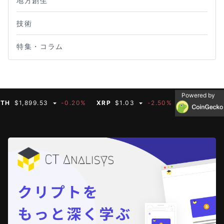
地方創生
技術
特集・コラム
Powered by
$1,899.53
-0.20%
XRP
$1.03
-2.50%
BNB
$591.35