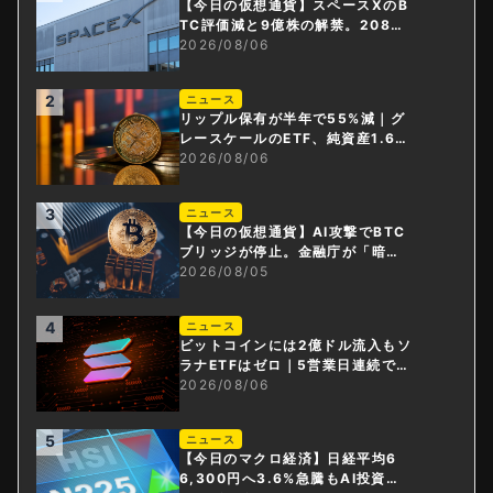
【今日の仮想通貨】スペースXのB
TC評価減と9億株の解禁。208億
円相当のBTCが盗難
2026/08/06
2
ニュース
リップル保有が半年で55%減｜グ
レースケールのETF、純資産1.6億
ドル減
2026/08/06
3
ニュース
【今日の仮想通貨】AI攻撃でBTC
ブリッジが停止。金融庁が「暗号
資産・ステーブルコイン課」新設
2026/08/05
4
ニュース
ビットコインには2億ドル流入もソ
ラナETFはゼロ｜5営業日連続で停
止
2026/08/06
5
ニュース
【今日のマクロ経済】日経平均6
6,300円へ3.6%急騰もAI投資回