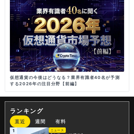
仮想通貨の今後はどうなる？業界有識者40名が予測
する2026年の注目分野【前編】
ランキング
直近
週間
有料
1
ニュース