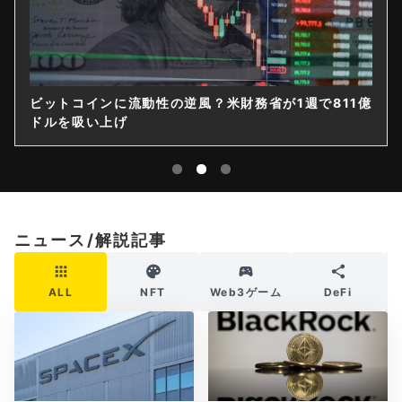
ビットコインに流動性の逆風？米財務省が1週で811億
ドルを吸い上げ
ニュース/解説記事
ALL
NFT
Web3ゲーム
DeFi