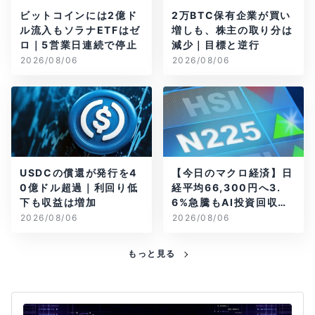
ビットコインには2億ド
2万BTC保有企業が買い
ル流入もソラナETFはゼ
増しも、株主の取り分は
ロ｜5営業日連続で停止
減少｜目標と逆行
2026/08/06
2026/08/06
USDCの償還が発行を4
【今日のマクロ経済】日
0億ドル超過｜利回り低
経平均66,300円へ3.
下も収益は増加
6%急騰もAI投資回収懸
念が再燃
2026/08/06
2026/08/06
もっと見る