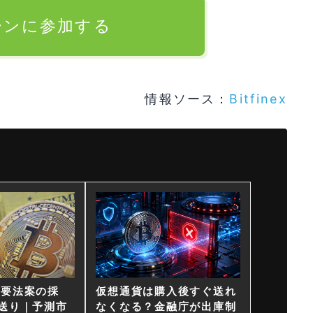
ーンに参加する
情報ソース：
Bitfinex
重要法案の採
仮想通貨は購入後すぐ送れ
送り｜予測市
なくなる？金融庁が出庫制