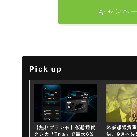
キャンペ
Pick up
【無料プラン有】仮想通貨
米仮想通貨
クレカ「Tria」で最大6%
決、9月へ先