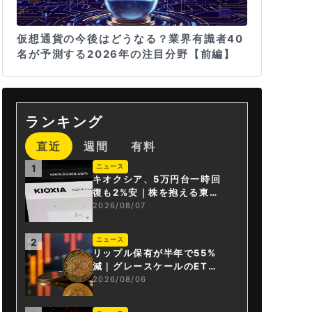
仮想通貨の今後はどうなる？業界有識者40
名が予測する2026年の注目分野【前編】
ランキング
直近
週間
有料
ニュース
1
キオクシア、5万円台一時回
復も2%安｜株を抱える東芝
は純利益30倍
2026/08/07
ニュース
2
リップル保有が半年で55%
減｜グレースケールのET
F、純資産1.6億ドル減
2026/08/06