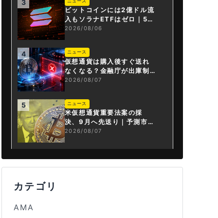
ニュース
3
ビットコインには2億ドル流
入もソラナETFはゼロ｜5営
業日連続で停止
2026/08/06
ニュース
4
仮想通貨は購入後すぐ送れ
なくなる？金融庁が出庫制
限を要請
2026/08/07
ニュース
5
米仮想通貨重要法案の採
決、9月へ先送り｜予測市場
の成立確率は14%に
2026/08/07
カテゴリ
AMA