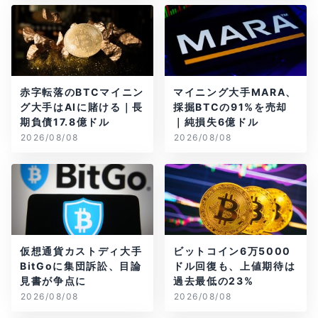
赤字転落のBTCマイニン
マイニング大手MARA、
グ大手はAIに賭ける｜長
採掘BTCの91%を売却
期負債17.8億ドル
｜純損失6億ドル
2026/08/08
2026/08/08
仮想通貨カストディ大手
ビットコイン6万5000
BitGoに集団訴訟、目論
ドル回復も、上値期待は
見書が争点に
過去最低の23%
2026/08/08
2026/08/08