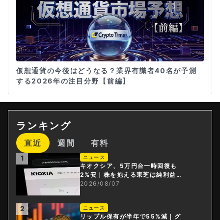
仮想通貨の今後はどうなる？業界有識者40名が予測
する2026年の注目分野【前編】
ランキング
直近
週間
有料
1
ニュース
キオクシア、5万円台一時回復も
2%安｜株を抱える東芝は純利益3
0倍
2026/08/07
2
ニュース
リップル保有が半年で55%減｜グ