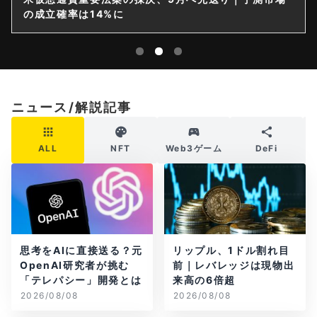
の成立確率は14%に
ニュース/解説記事
ALL
NFT
Web3ゲーム
DeFi
思考をAIに直接送る？元
リップル、1ドル割れ目
OpenAI研究者が挑む
前｜レバレッジは現物出
「テレパシー」開発とは
来高の6倍超
2026/08/08
2026/08/08