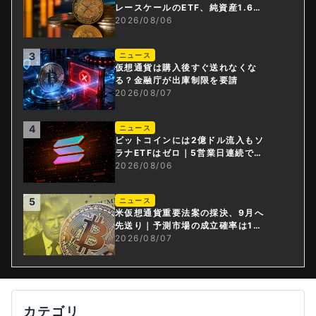
レースケールのETF、純資産1.6億
ドル減
2026/08/06
3
ニュース
仮想通貨は購入後すぐ送れなくな
る？金融庁が出庫制限を要請
2026/08/07
4
ニュース
ビットコインには2億ドル流入もソ
ラナETFはゼロ｜5営業日連続で停
止
2026/08/06
5
ニュース
米仮想通貨重要法案の採決、9月へ
先送り｜予測市場の成立確率は1
4%に
2026/08/07
カテゴリ