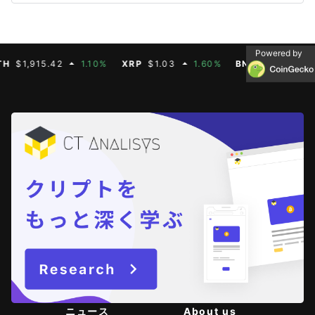
Powered by
,915.42
1.10%
XRP
$1.03
1.60%
BNB
$592.88
0.3
ニュース
About us