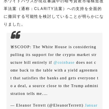
ホワイトハウスが現在審議中の暗号資産市場構造改
革法案（通称：CLARITY法案）への支持を全面的
に撤回する可能性を検討していることが明らかにな
りました。
🚨SCOOP: The White House is considering
pulling its support for the crypto market str
ucture bill entirely if
@coinbase
does not c
ome back to the table with a yield agreemen
t that satisfies the banks and gets everyone t
o a deal, a source close to the Trump admini
stration tells me.…
— Eleanor Terrett (@EleanorTerrett)
Januar