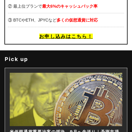
② 最上位プランで
最大6%のキャッシュバック率
③ BTCやETH、JPYCなど
多くの仮想通貨に対応
お申し込みはこちら！
Pick up
米仮想通貨重要法案の採決、9月へ先送り｜予測市場