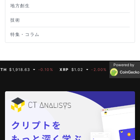
地方創生
技術
特集・コラム
Powered by
$1,918.63
-0.10%
XRP
$1.02
-2.00%
BNB
$592.66