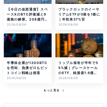
【今日の仮想通貨】スペ
ブラックロックのイーサ
ースXのBTC評価減と9
リアムETFが3株を1株に
億株の解禁。208億円相
｜年初来37%安
当のBTCが盗難
2026/08/06
2026/08/06
半導体企業が1200BTC
リップル保有が半年で5
を売却、負債ゼロもビッ
5%減｜グレースケール
トコイン戦略は後退
のETF、純資産1.6億ド
ル減
2026/08/06
2026/08/06
もっと見る