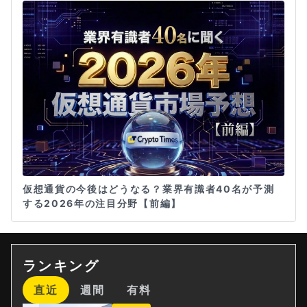
仮想通貨の今後はどうなる？業界有識者40名が予測
する2026年の注目分野【前編】
ランキング
直近
週間
有料