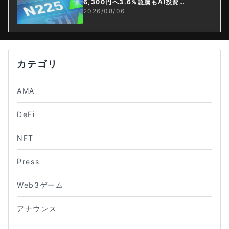
6,300円へ3.6%急騰もAI投資回
収懸念が再燃
2026/08/06
カテゴリ
AMA
DeFi
NFT
Press
Web3ゲーム
アナウンス