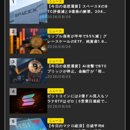
1
ニュース
【今日の仮想通貨】スペースXのB
TC評価減と9億株の解禁。208億
円相当のBTCが盗難
2026/08/06
2
ニュース
リップル保有が半年で55%減｜グ
レースケールのETF、純資産1.6億
ドル減
2026/08/06
3
ニュース
【今日の仮想通貨】AI攻撃でBTC
ブリッジが停止。金融庁が「暗号
資産・ステーブルコイン課」新設
2026/08/05
4
ニュース
ビットコインには2億ドル流入もソ
ラナETFはゼロ｜5営業日連続で停
止
2026/08/06
5
ニュース
【今日のマクロ経済】日経平均6