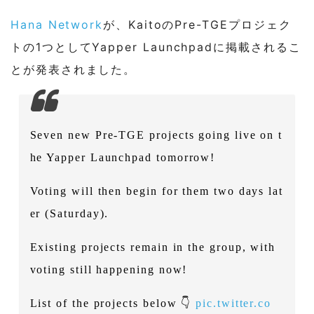
Hana Network
が、KaitoのPre-TGEプロジェク
トの1つとしてYapper Launchpadに掲載されるこ
とが発表されました。
Seven new Pre-TGE projects going live on t
he Yapper Launchpad tomorrow!
Voting will then begin for them two days lat
er (Saturday).
Existing projects remain in the group, with
voting still happening now!
List of the projects below 👇
pic.twitter.co