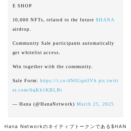
E SHOP
10,000 NFTs, related to the future
$HANA
airdrop.
Community Sale participants automatically
get whitelist access.
Win together with the community.
Sale Form:
https://t.co/4NfGqnllVh
pic.twitt
er.com/6qKb1KBLBt
— Hana (@HanaNetwork)
March 25, 2025
Hana Networkのネイティブトークンである$HAN