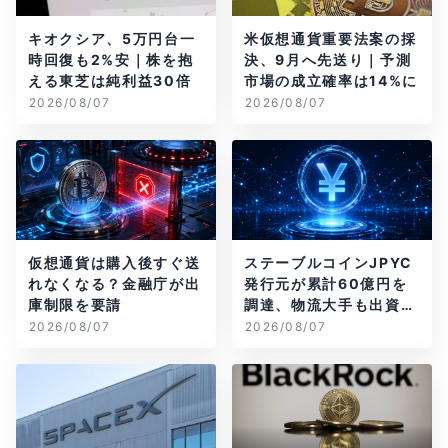
キオクシア、5万円台一
米仮想通貨重要法案の採
時回復も2%安｜株を抱
決、9月へ先送り｜予測
える東芝は純利益30倍
市場の成立確率は14%に
2026/08/07
2026/08/07
仮想通貨は購入後すぐ送
ステーブルコインJPYC
れなくなる？金融庁が出
発行元が累計60億円を
庫制限を要請
調達、物流大手も出資参
画
2026/08/07
2026/08/07