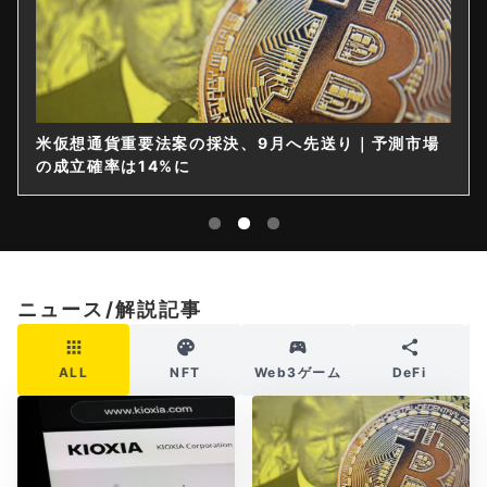
米仮想通貨重要法案の採決、9月へ先送り｜予測市場
の成立確率は14%に
ニュース/解説記事
ALL
NFT
Web3ゲーム
DeFi