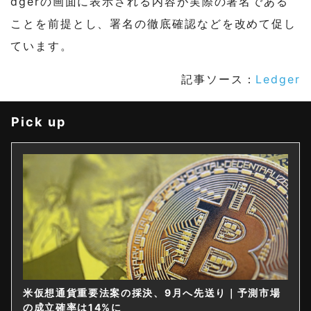
dgerの画面に表示される内容が実際の署名である
ことを前提とし、署名の徹底確認などを改めて促し
ています。
記事ソース：
Ledger
Pick up
米仮想通貨重要法案の採決、9月へ先送り｜予測市場
の成立確率は14%に