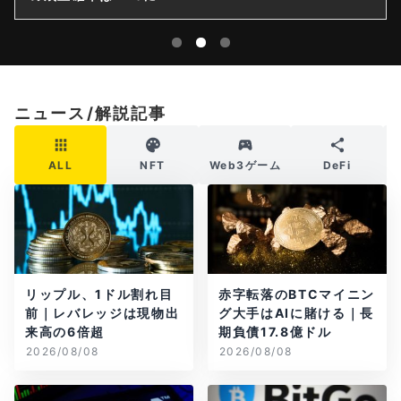
ニュース/解説記事
ALL
NFT
Web3ゲーム
DeFi
リップル、1ドル割れ目
赤字転落のBTCマイニン
前｜レバレッジは現物出
グ大手はAIに賭ける｜長
来高の6倍超
期負債17.8億ドル
2026/08/08
2026/08/08