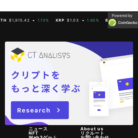
Powered by
$1,915.42
1.10%
XRP
$1.03
1.60%
BNB
$592.88
0.
ニュース
About us
NFT
リクルート
Web3ゲーム
お問い合わせ