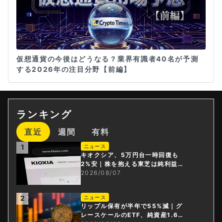
仮想通貨の今後はどうなる？業界有識者40名が予測
する2026年の注目分野【前編】
ランキング
直近
週間
有料
1
ニュース
キオクシア、5万円台一時回復も
2%安｜株を抱える東芝は純利益3
0倍
2026/08/07
2
ニュース
リップル保有が半年で55%減｜グ
レースケールのETF、純資産1.6億