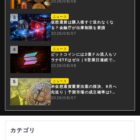
ドル減
2026/08/06
3
ニュース
仮想通貨は購入後すぐ送れなくな
る？金融庁が出庫制限を要請
2026/08/07
4
ニュース
ビットコインには2億ドル流入もソ
ラナETFはゼロ｜5営業日連続で停
止
2026/08/06
5
ニュース
米仮想通貨重要法案の採決、9月へ
先送り｜予測市場の成立確率は1
4%に
2026/08/07
カテゴリ