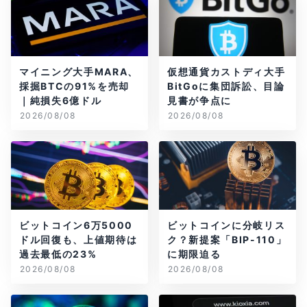
マイニング大手MARA、
仮想通貨カストディ大手
採掘BTCの91%を売却
BitGoに集団訴訟、目論
｜純損失6億ドル
見書が争点に
2026/08/08
2026/08/08
ビットコイン6万5000
ビットコインに分岐リス
ドル回復も、上値期待は
ク？新提案「BIP-110」
過去最低の23%
に期限迫る
2026/08/08
2026/08/08