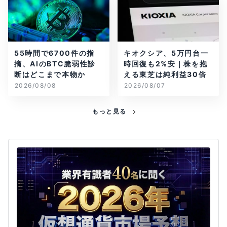
55時間で6700件の指
キオクシア、5万円台一
摘、AIのBTC脆弱性診
時回復も2%安｜株を抱
断はどこまで本物か
える東芝は純利益30倍
2026/08/08
2026/08/07
もっと見る