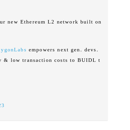
our new Ethereum L2 network built on
lygonLabs
empowers next gen. devs.
ty & low transaction costs to BUIDL t
23