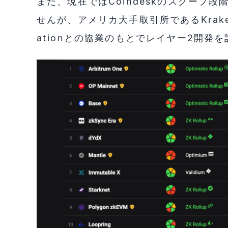
また、現在ではCoindeskのスクープ
せんが、アメリカ大手取引所であるKrakenも、P
ationとの協業のもとでレイヤー2開