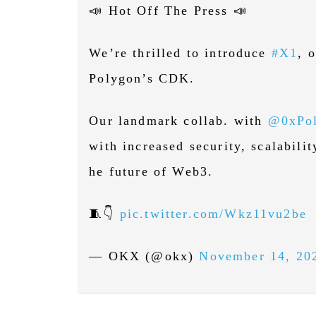
📣 Hot Off The Press 📣
We’re thrilled to introduce
#X1
, 
Polygon’s CDK.
Our landmark collab. with
@0xPo
with increased security, scalabili
he future of Web3.
🧵👇
pic.twitter.com/Wkz11vu2be
— OKX (@okx)
November 14, 20