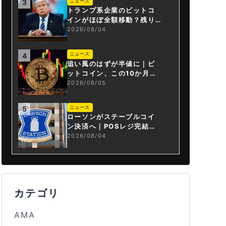
ニュース
3
トランプ系企業のビットコ
インがほぼ全額移動？残り
は3.43BTCか
2026/08/04
ニュース
4
追い風のはずが半値に｜ビ
ットコイン、この10か月で
何が起きたか
2026/08/05
ニュース
5
ローソンがステーブルコイ
ン決済へ｜POSレジ完結は
国内初
2026/08/04
カテゴリ
AMA