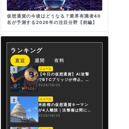
仮想通貨の今後はどうなる？業界有識者40
名が予測する2026年の注目分野【前編】
ランキング
直近
週間
有料
ニュース
1
【今日の仮想通貨】AI攻撃
でBTCブリッジが停止。金
融庁が「暗号資産・ステー
2026/08/05
ブルコイン課」新設
ニュース
2
米政権の仮想通貨キーマン
が4人離脱｜法整備は間に合
うか
2026/08/05