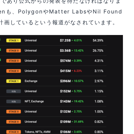
段階であり公式からの発表を待たなければなりま
olygonやMatter LabsやNil Found
発を計画しているという報道がなされています。