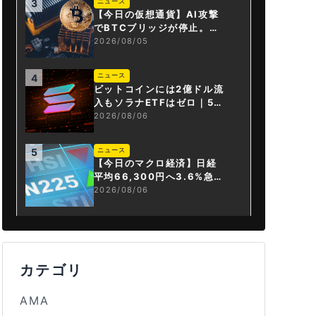
ニュース
3
【今日の仮想通貨】AI攻撃
でBTCブリッジが停止。金
融庁が「暗号資産・ステー
2026/08/05
ブルコイン課」新設
ニュース
4
ビットコインには2億ドル流
入もソラナETFはゼロ｜5営
業日連続で停止
2026/08/06
ニュース
5
【今日のマクロ経済】日経
平均66,300円へ3.6%急騰
もAI投資回収懸念が再燃
2026/08/06
カテゴリ
AMA