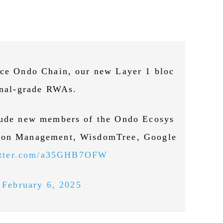
nce Ondo Chain, our new Layer 1 bloc
ional-grade RWAs.
clude new members of the Ondo Ecosys
gton Management, WisdomTree, Google
itter.com/a35GHB7OFW
)
February 6, 2025