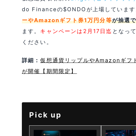
do Financeの$ONDOが上場していま
ーやAmazonギフト券1万円分等
が抽選
ます。
キャンペーンは2月17日迄
となっ
ください。
詳細：
仮想通貨リップルやAmazonギフ
が開催【期間限定】
Pick up