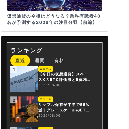
仮想通貨の今後はどうなる？業界有識者40
名が予測する2026年の注目分野【前編】
ランキング
直近
週間
有料
ニュース
1
【今日の仮想通貨】スペー
スXのBTC評価減と9億株の
解禁。208億円相当のBTC
2026/08/06
が盗難
ニュース
2
リップル保有が半年で55%
減｜グレースケールのET
F、純資産1.6億ドル減
2026/08/06