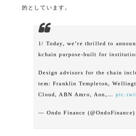
的としています。
1/ Today, we’re thrilled to annou
kchain purpose-built for institut
Design advisors for the chain in
tem: Franklin Templeton, Wellin
Cloud, ABN Amro, Aon,…
pic.tw
— Ondo Finance (@OndoFinance