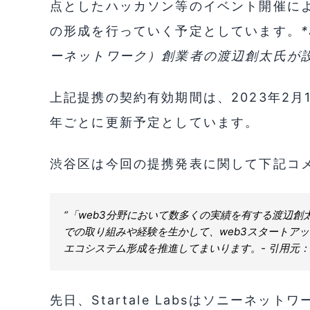
点としたハッカソン等のイベント開催によりA
の形成を行っていく予定としています。
*
ーネットワーク）創業者の渡辺創太氏が
上記提携の契約有効期間は、2023年2月1
年ごとに更新予定としています。
渋谷区は今回の提携発表に関して下記コ
“「web3分野において数多くの実績を有する渡辺創太氏が
での取り組みや経験を生かして、web3スタートア
エコシステム形成を推進してまいります。- 引用元：
先日、Startale Labsはソニーネ