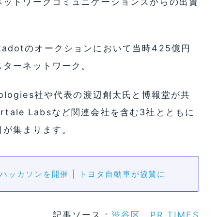
ネットワークコミュニケーションズからの出資
lkadotのオークションにおいて当時425億円
スターネットワーク。
nologies社や代表の渡辺創太氏と博報堂が共
rtale Labsなど関連会社を含む3社とともに
目が集まります。
社、ハッカソンを開催 | トヨタ自動車が協賛に
記事ソース：
渋谷区
、
PR TIMES