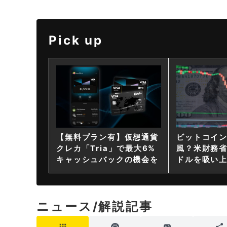
Pick up
【無料プラン有】仮想通貨
ビットコイ
クレカ「Tria」で最大6%
風？米財務省
キャッシュバックの機会を
ドルを吸い
ニュース/解説記事