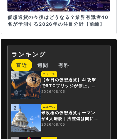
仮想通貨の今後はどうなる？業界有識者40
名が予測する2026年の注目分野【前編】
ランキング
直近
週間
有料
ニュース
1
【今日の仮想通貨】AI攻撃
でBTCブリッジが停止。金
融庁が「暗号資産・ステー
2026/08/05
ブルコイン課」新設
ニュース
2
米政権の仮想通貨キーマン
が4人離脱｜法整備は間に合
うか
2026/08/05