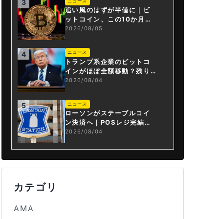
ニュース
3
追い風のはずが半値に｜ビ
ットコイン、この10か月で
何が起きたか
2026/08/05
ニュース
4
トランプ系企業のビットコ
インがほぼ全額移動？残り
は3.43BTCか
2026/08/04
ニュース
5
ローソンがステーブルコイ
ン決済へ｜POSレジ完結は
国内初
2026/08/04
カテゴリ
AMA