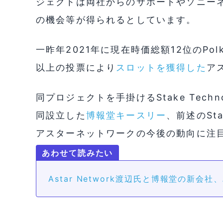
ジェクトは両社からのサポートやソニー
の機会等が得られるとしています。
一昨年2021年に現在時価総額12位のPo
以上の投票により
スロットを獲得した
ア
同プロジェクトを手掛けるStake Tech
同設立した
博報堂キースリー
、前述のSta
アスターネットワークの今後の動向に注
Astar Network渡辺氏と博報堂の新会