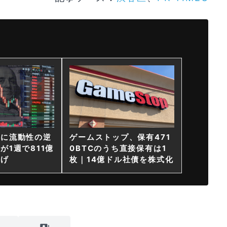
ンに流動性の逆
ゲームストップ、保有471
が1週で811億
0BTCのうち直接保有は1
上げ
枚｜14億ドル社債を株式化