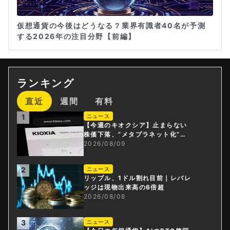
仮想通貨の今後はどうなる？業界有識者40名が予測
する2026年の注目分野【前編】
ランキング
直近
週間
有料
1
ニュース
【今週のキオクシア】止まらない
株価下落、”メタプラネット化”の
指摘は本当？
2026/08/09
2
ニュース
リップル、1ドル割れ目前｜レバレ
ッジは現物出来高の6倍超
2026/08/08
3
ニュース