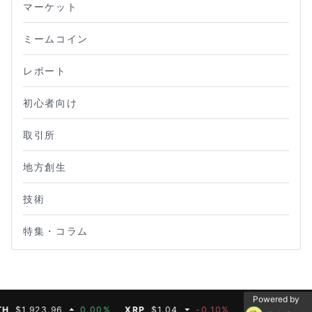
マーケット
ミームコイン
レポート
初心者向け
取引所
地方創生
技術
特集・コラム
Powered by
,923.96
0.00%
XRP
$1.04
-0.10%
BNB
$608.19
0.