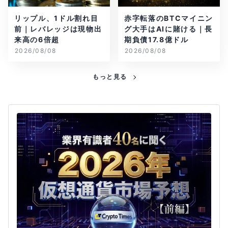
リップル、1ドル割れ目
赤字転落のBTCマイニン
前｜レバレッジは現物出
グ大手はAIに賭ける｜長
来高の6倍超
期負債17.8億ドル
2026/08/08
2026/08/08
もっと見る