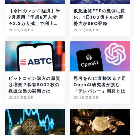
【今日のマクロ経済】米
仮想通貨ETFの裏側に変
7月雇用「予想8万人増
化、1日100億ドルの新
→2.3万人減」で利上げ
勢力がSEC登録
観測後退
2026/08/08
2026/08/08
ビットコイン購入の原資
思考をAIに直接送る？元
は増資？保有8002枚の
OpenAI研究者が挑む
採掘企業の実態とは
「テレパシー」開発とは
2026/08/08
2026/08/08