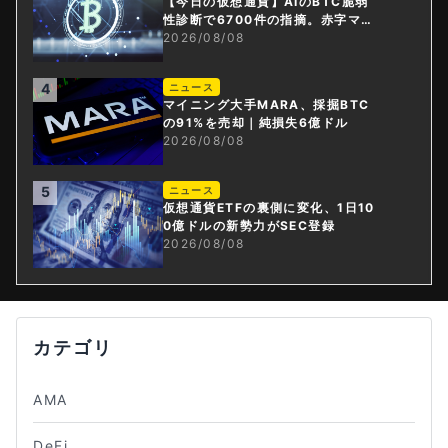
【今日の仮想通貨】AIのBTC脆弱
性診断で6700件の指摘。赤字マイ
ニング企業はAIに賭ける
2026/08/08
4
ニュース
マイニング大手MARA、採掘BTC
の91%を売却｜純損失6億ドル
2026/08/08
5
ニュース
仮想通貨ETFの裏側に変化、1日10
0億ドルの新勢力がSEC登録
2026/08/08
カテゴリ
AMA
DeFi