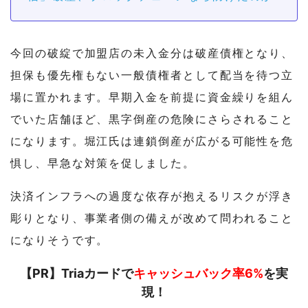
今回の破綻で加盟店の未入金分は破産債権となり、
担保も優先権もない一般債権者として配当を待つ立
場に置かれます。早期入金を前提に資金繰りを組ん
でいた店舗ほど、黒字倒産の危険にさらされること
になります。堀江氏は連鎖倒産が広がる可能性を危
惧し、早急な対策を促しました。
決済インフラへの過度な依存が抱えるリスクが浮き
彫りとなり、事業者側の備えが改めて問われること
になりそうです。
【PR】Triaカードで
キャッシュバック率6%
を実
現！