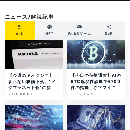
ニュース/解説記事
ALL
NFT
Web3ゲーム
DeFi
【今週のキオクシア】止
【今日の仮想通貨】AIの
まらない株価下落、”メ
BTC脆弱性診断で6700
タプラネット化”の指摘
件の指摘。赤字マイニン
は本当？
グ企業はAIに賭ける
2026/08/09
2026/08/08