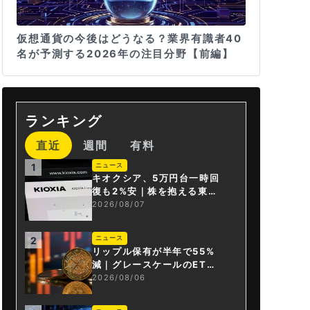
仮想通貨の今後はどうなる？業界有識者40
名が予測する2026年の注目分野【前編】
ランキング
直近
週間
有料
ニュース
1
キオクシア、5万円台一時回
復も2%安｜株を抱える東芝
は純利益30倍
2026/08/07
ニュース
2
リップル保有が半年で55%
減｜グレースケールのET
F、純資産1.6億ドル減
2026/08/06