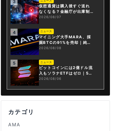
ニュース
3
仮想通貨は購入後すぐ送れ
なくなる？金融庁が出庫制
限を要請
2026/08/07
ニュース
4
マイニング大手MARA、採
掘BTCの91%を売却｜純損
失6億ドル
2026/08/08
ニュース
5
ビットコインには2億ドル流
入もソラナETFはゼロ｜5営
業日連続で停止
2026/08/06
カテゴリ
AMA