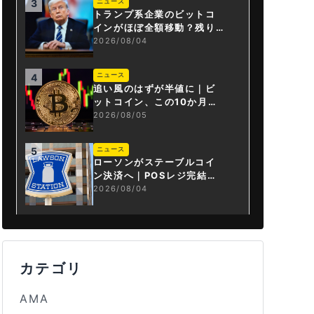
ニュース
3
トランプ系企業のビットコ
インがほぼ全額移動？残り
は3.43BTCか
2026/08/04
ニュース
4
追い風のはずが半値に｜ビ
ットコイン、この10か月で
何が起きたか
2026/08/05
ニュース
5
ローソンがステーブルコイ
ン決済へ｜POSレジ完結は
国内初
2026/08/04
カテゴリ
AMA