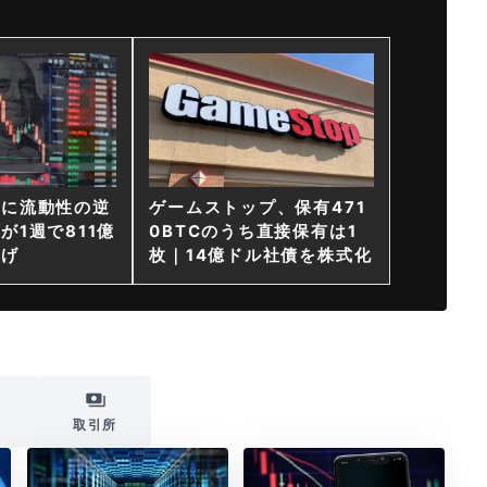
ンに流動性の逆
ゲームストップ、保有471
が1週で811億
0BTCのうち直接保有は1
上げ
枚｜14億ドル社債を株式化
i
取引所