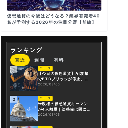
仮想通貨の今後はどうなる？業界有識者40
名が予測する2026年の注目分野【前編】
ランキング
直近
週間
有料
ニュース
1
【今日の仮想通貨】AI攻撃
でBTCブリッジが停止。金
融庁が「暗号資産・ステー
2026/08/05
ブルコイン課」新設
ニュース
2
米政権の仮想通貨キーマン
が4人離脱｜法整備は間に合
うか
2026/08/05