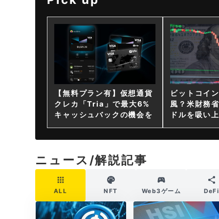
【無料プラン有】仮想通貨
ビットコイ
クレカ「Tria」で最大6%
風？米財務省
キャッシュバックの機会を
ドルを吸い
ニュース/解説記事
ALL
NFT
Web3ゲーム
DeF