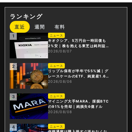
ランキング
直近
週間
有料
1
ニュース
キオクシア、5万円台一時回復も
2%安｜株を抱える東芝は純利益3
0倍
2026/08/07
2
ニュース
リップル保有が半年で55%減｜グ
レースケールのETF、純資産1.6億
ドル減
2026/08/06
3
ニュース
マイニング大手MARA、採掘BTC
の91%を売却｜純損失6億ドル
2026/08/08
4
ニュース
仮想通貨は購入後すぐ送れなくな