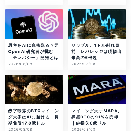
思考をAIに直接送る？元
リップル、1ドル割れ目
OpenAI研究者が挑む
前｜レバレッジは現物出
「テレパシー」開発とは
来高の6倍超
2026/08/08
2026/08/08
赤字転落のBTCマイニン
マイニング大手MARA、
グ大手はAIに賭ける｜長
採掘BTCの91%を売却
期負債17.8億ドル
｜純損失6億ドル
2026/08/08
2026/08/08