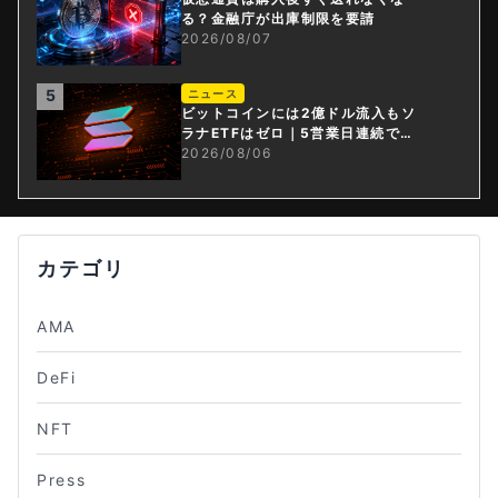
る？金融庁が出庫制限を要請
2026/08/07
5
ニュース
ビットコインには2億ドル流入もソ
ラナETFはゼロ｜5営業日連続で停
止
2026/08/06
カテゴリ
AMA
DeFi
NFT
Press