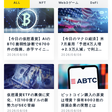
ALL
NFT
Web3ゲーム
DeFi
【今日の仮想通貨】AIの
【今日のマクロ経済】米
BTC脆弱性診断で6700
7月雇用「予想8万人増
件の指摘。赤字マイニン
→2.3万人減」で利上げ
グ企業はAIに賭ける
観測後退
2026/08/08
2026/08/08
仮想通貨ETFの裏側に変
ビットコイン購入の原資
化、1日100億ドルの新
は増資？保有8002枚の
勢力がSEC登録
採掘企業の実態とは
2026/08/08
2026/08/08