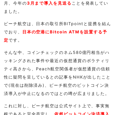
月、今年の
3月まで導入を見送る
ことを発表してい
ました。
ピーチ航空は、日本の取引所BITpointと提携を結ん
でおり、
日本の空港にBitcoin ATMを設置する予
定
です。
そんな中、コインチェックのネム580億円相当がハ
ッキングされた事件や最近の仮想通貨のボラティリ
ティ高さから、Peach航空関係者が仮想通貨の信頼
性に疑問を呈しているとの記事をNHKが出したこと
で(現在は削除済み)、ピーチ航空のビットコイン決
済導入が中止になるのではとの噂が広まりました。
これに対し、ピーチ航空は公式サイト上で、事実無
根であると完全否定し、
依然ビットコイン決済導入