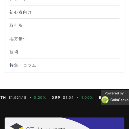
初心者向け
取引所
地方創生
技術
特集・コラム
Powered by
$1,921.18
0.20%
XRP
$1.04
1.00%
BNB
$604.50
2