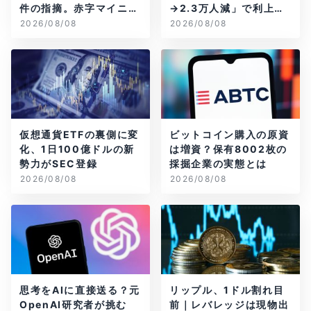
件の指摘。赤字マイニン
→2.3万人減」で利上げ
グ企業はAIに賭ける
観測後退
2026/08/08
2026/08/08
仮想通貨ETFの裏側に変
ビットコイン購入の原資
化、1日100億ドルの新
は増資？保有8002枚の
勢力がSEC登録
採掘企業の実態とは
2026/08/08
2026/08/08
思考をAIに直接送る？元
リップル、1ドル割れ目
OpenAI研究者が挑む
前｜レバレッジは現物出