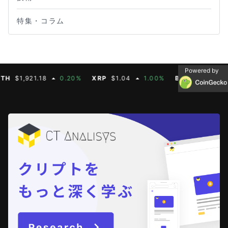
特集・コラム
Powered by
$1,921.18
0.20%
XRP
$1.04
1.00%
BNB
$604.50
2.