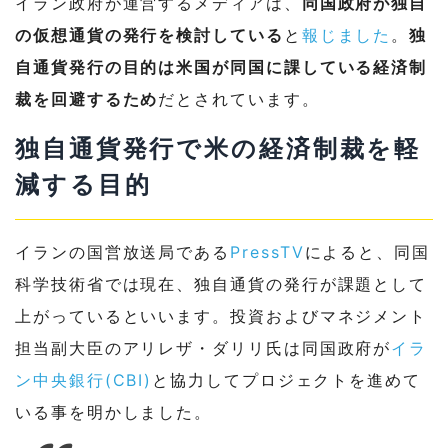
イラン政府が運営するメディアは、
同国政府が独自
の仮想通貨の発行を検討している
と
報じました
。
独
自通貨発行の目的は米国が同国に課している経済制
裁を回避するため
だとされています。
独自通貨発行で米の経済制裁を軽
減する目的
イランの国営放送局である
PressTV
によると、同国
科学技術省では現在、独自通貨の発行が課題として
上がっているといいます。投資およびマネジメント
担当副大臣のアリレザ・ダリリ氏は同国政府が
イラ
ン中央銀行(CBI)
と協力してプロジェクトを進めて
いる事を明かしました。