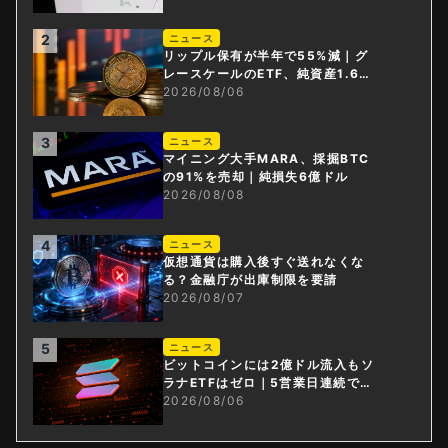
2
ニュース
リップル保有が半年で55%減｜グ
レースケールのETF、純資産1.6億
ドル減
2026/08/06
3
ニュース
マイニング大手MARA、採掘BTC
の91%を売却｜純損失6億ドル
2026/08/08
4
ニュース
仮想通貨は購入後すぐ送れなくな
る？金融庁が出庫制限を要請
2026/08/07
5
ニュース
ビットコインには2億ドル流入もソ
ラナETFはゼロ｜5営業日連続で停
止
2026/08/06