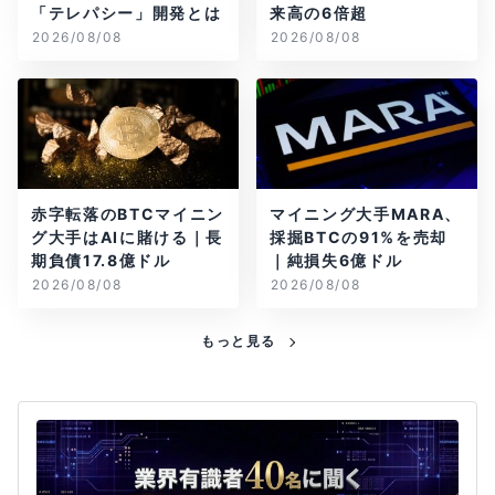
「テレパシー」開発とは
来高の6倍超
2026/08/08
2026/08/08
赤字転落のBTCマイニン
マイニング大手MARA、
グ大手はAIに賭ける｜長
採掘BTCの91%を売却
期負債17.8億ドル
｜純損失6億ドル
2026/08/08
2026/08/08
もっと見る