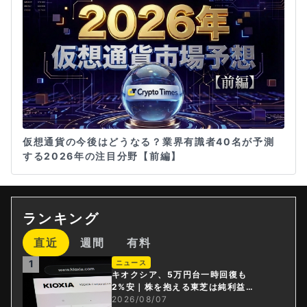
仮想通貨の今後はどうなる？業界有識者40名が予測
する2026年の注目分野【前編】
ランキング
直近
週間
有料
1
ニュース
キオクシア、5万円台一時回復も
2%安｜株を抱える東芝は純利益3
0倍
2026/08/07