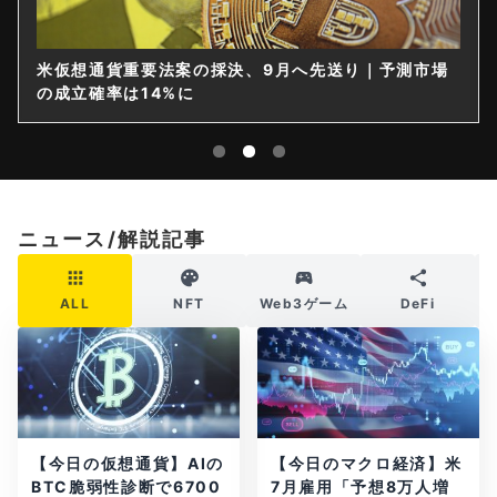
米仮想通貨重要法案の採決、9月へ先送り｜予測市場
の成立確率は14%に
ニュース/解説記事
ALL
NFT
Web3ゲーム
DeFi
【今日の仮想通貨】AIの
【今日のマクロ経済】米
BTC脆弱性診断で6700
7月雇用「予想8万人増