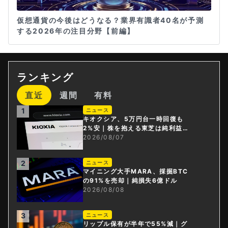
仮想通貨の今後はどうなる？業界有識者40名が予測
する2026年の注目分野【前編】
ランキング
直近
週間
有料
1
ニュース
キオクシア、5万円台一時回復も
2%安｜株を抱える東芝は純利益3
0倍
2026/08/07
2
ニュース
マイニング大手MARA、採掘BTC
の91%を売却｜純損失6億ドル
2026/08/08
3
ニュース
リップル保有が半年で55%減｜グ