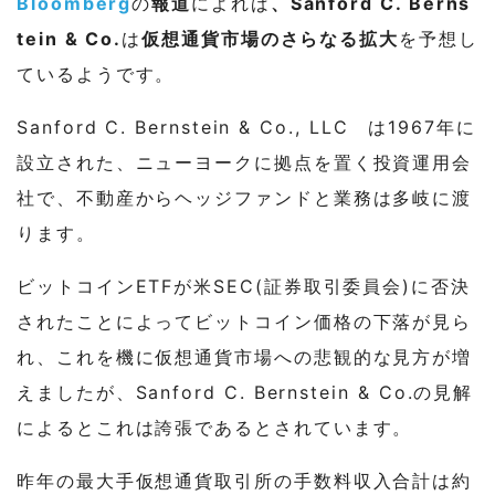
Bloomberg
の
報道
によれば
、Sanford C. Berns
tein & Co.
は
仮想通貨市場のさらなる拡大
を予想し
ているようです。
Sanford C. Bernstein & Co., LLC は1967年に
設立された、ニューヨークに拠点を置く投資運用会
社で、不動産からヘッジファンドと業務は多岐に渡
ります。
ビットコインETFが米SEC(証券取引委員会)に否決
されたことによってビットコイン価格の下落が見ら
れ、これを機に仮想通貨市場への悲観的な見方が増
えましたが、Sanford C. Bernstein & Co.の見解
によるとこれは誇張であるとされています。
昨年の最大手仮想通貨取引所の手数料収入合計は約