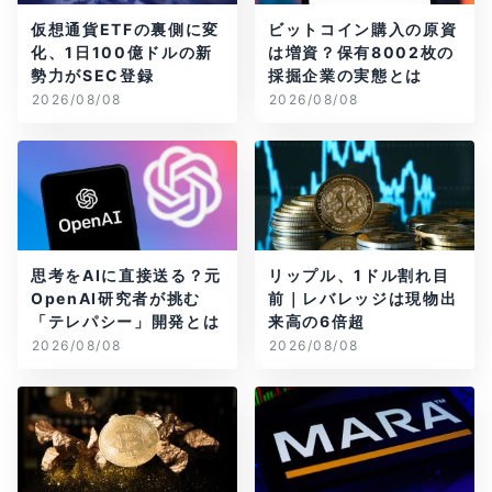
仮想通貨ETFの裏側に変
ビットコイン購入の原資
化、1日100億ドルの新
は増資？保有8002枚の
勢力がSEC登録
採掘企業の実態とは
2026/08/08
2026/08/08
思考をAIに直接送る？元
リップル、1ドル割れ目
OpenAI研究者が挑む
前｜レバレッジは現物出
「テレパシー」開発とは
来高の6倍超
2026/08/08
2026/08/08