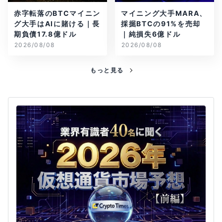
赤字転落のBTCマイニン
マイニング大手MARA、
グ大手はAIに賭ける｜長
採掘BTCの91%を売却
期負債17.8億ドル
｜純損失6億ドル
2026/08/08
2026/08/08
もっと見る