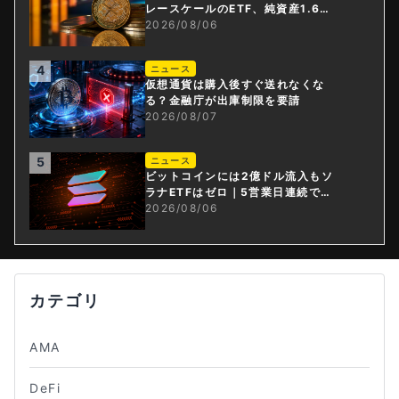
レースケールのETF、純資産1.6億
ドル減
2026/08/06
4
ニュース
仮想通貨は購入後すぐ送れなくな
る？金融庁が出庫制限を要請
2026/08/07
5
ニュース
ビットコインには2億ドル流入もソ
ラナETFはゼロ｜5営業日連続で停
止
2026/08/06
カテゴリ
AMA
DeFi