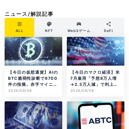
ニュース/解説記事
ALL
NFT
Web3ゲーム
DeFi
【今日の仮想通貨】AIの
【今日のマクロ経済】米
BTC脆弱性診断で6700
7月雇用「予想8万人増
件の指摘。赤字マイニン
→2.3万人減」で利上げ
グ企業はAIに賭ける
観測後退
2026/08/08
2026/08/08