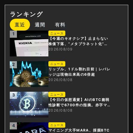
ランキング
直近
週間
有料
1
ニュース
【今週のキオクシア】止まらない
株価下落、”メタプラネット化”の
指摘は本当？
2026/08/09
2
ニュース
リップル、1ドル割れ目前｜レバレ
ッジは現物出来高の6倍超
2026/08/08
3
ニュース
【今日の仮想通貨】AIのBTC脆弱
性診断で6700件の指摘。赤字マイ
ニング企業はAIに賭ける
2026/08/08
4
ニュース
マイニング大手MARA、採掘BTC