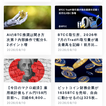
AIのBTC推奨は聞き方
BTCC取引所、2026年
次第？内部操作で配分5.
7月のTradFi取引量が過
2ポイント増
去最高を記録！前月比3
倍に急増
2026/08/10
2026/08/10
【今日のマクロ経済】雇
ビットコイン財務企業が
用統計後もドル円158円
1635BTCを売却、自由
目前へ。日経66,800円
に動かせるのは325枚だ
台に急伸
け
2026/08/10
2026/08/10