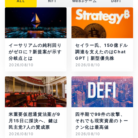
ALL
NFT
Web3ゲーム
DeFi
イーサリアムの純利回り
セイラー氏、150億ドル
がゼロに？新提案が示す
調達を支えたのはChat
分岐点とは
GPT｜新型優先株
2026/08/10
2026/08/10
米重要仮想通貨法案が9
四半期で99件の攻撃、
月15日に採決へ、鍵は
それでも現実資産のトー
民主党7人の賛成票
クン化は最高値
2026/08/10
2026/08/10