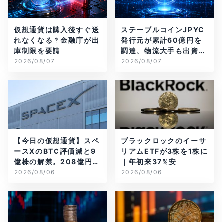
仮想通貨は購入後すぐ送
ステーブルコインJPYC
れなくなる？金融庁が出
発行元が累計60億円を
庫制限を要請
調達、物流大手も出資参
画
2026/08/07
2026/08/07
【今日の仮想通貨】スペ
ブラックロックのイーサ
ースXのBTC評価減と9
リアムETFが3株を1株に
億株の解禁。208億円相
｜年初来37%安
当のBTCが盗難
2026/08/06
2026/08/06