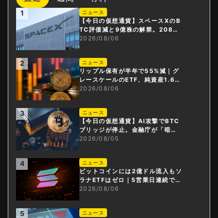
1
ニュース
【今日の仮想通貨】スペースXのB
TC評価減と9億株の解禁。208億
円相当のBTCが盗難
2026/08/06
2
ニュース
リップル保有が半年で55%減｜グ
レースケールのETF、純資産1.6億
ドル減
2026/08/06
3
ニュース
【今日の仮想通貨】AI攻撃でBTC
ブリッジが停止。金融庁が「暗号
資産・ステーブルコイン課」新設
2026/08/05
4
ニュース
ビットコインには2億ドル流入もソ
ラナETFはゼロ｜5営業日連続で停
止
2026/08/06
5
ニュース