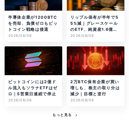
半導体企業が1200BTC
リップル保有が半年で5
を売却、負債ゼロもビッ
5%減｜グレースケール
トコイン戦略は後退
のETF、純資産1.6億ド
ル減
2026/08/06
2026/08/06
ビットコインには2億ド
2万BTC保有企業が買い
ル流入もソラナETFはゼ
増しも、株主の取り分は
ロ｜5営業日連続で停止
減少｜目標と逆行
2026/08/06
2026/08/06
もっと見る