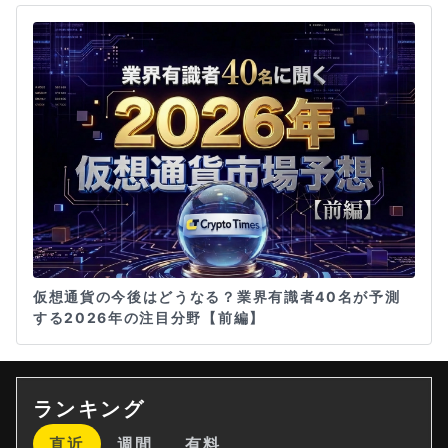
仮想通貨の今後はどうなる？業界有識者40名が予測
する2026年の注目分野【前編】
ランキング
直近
週間
有料