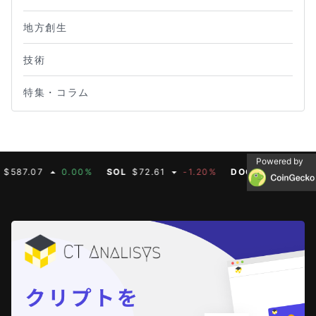
地方創生
技術
特集・コラム
Powered by
87.07
0.00%
SOL
$72.61
-1.20%
DOGE
$0.07
-0.