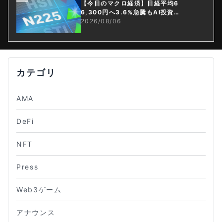
【今日のマクロ経済】日経平均6
6,300円へ3.6%急騰もAI投資回
収懸念が再燃
2026/08/06
カテゴリ
AMA
DeFi
NFT
Press
Web3ゲーム
アナウンス