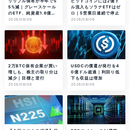
リップル保有が半年で5
ビットコインには2億ド
5%減｜グレースケール
ル流入もソラナETFはゼ
のETF、純資産1.6億ド
ロ｜5営業日連続で停止
ル減
2026/08/06
2026/08/06
2万BTC保有企業が買い
USDCの償還が発行を4
増しも、株主の取り分は
0億ドル超過｜利回り低
減少｜目標と逆行
下も収益は増加
2026/08/06
2026/08/06