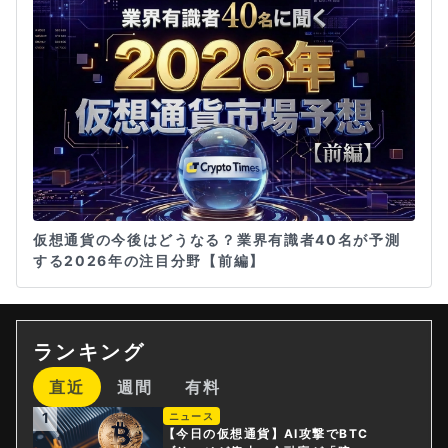
仮想通貨の今後はどうなる？業界有識者40名が予測
する2026年の注目分野【前編】
ランキング
直近
週間
有料
1
ニュース
【今日の仮想通貨】AI攻撃でBTC