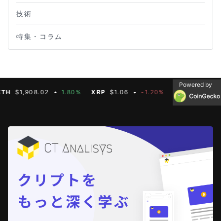
技術
特集・コラム
Powered by
$1,908.02
1.80%
XRP
$1.06
-1.20%
BNB
$593.11
0