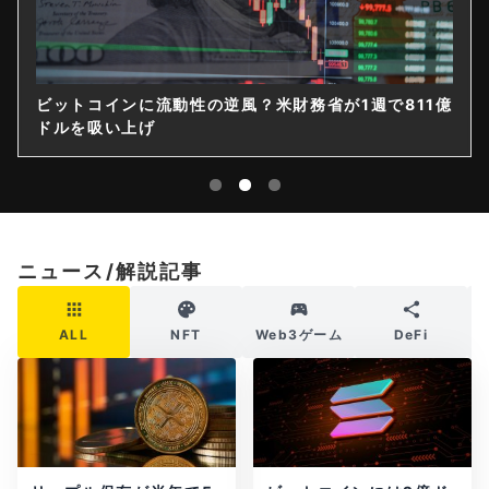
ビットコインに流動性の逆風？米財務省が1週で811億
ドルを吸い上げ
ニュース/解説記事
ALL
NFT
Web3ゲーム
DeFi