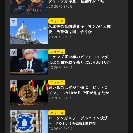
ブリッジが停止。金融庁が「暗号
資産・ステーブルコイン課」新設
2026/08/05
2
ニュース
米政権の仮想通貨キーマンが4人離
脱｜法整備は間に合うか
2026/08/05
3
ニュース
トランプ系企業のビットコインが
ほぼ全額移動？残りは3.43BTCか
2026/08/04
4
ニュース
追い風のはずが半値に｜ビットコ
イン、この10か月で何が起きたか
2026/08/05
5
ニュース
ローソンがステーブルコイン決済
へ｜POSレジ完結は国内初
2026/08/04