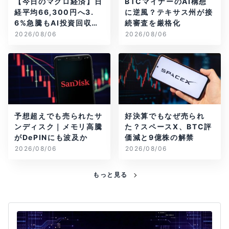
【今日のマクロ経済】日
BTCマイナーのAI構想
経平均66,300円へ3.
に逆風？テキサス州が接
6%急騰もAI投資回収懸
続審査を厳格化
念が再燃
2026/08/06
2026/08/06
予想超えでも売られたサ
好決算でもなぜ売られ
ンディスク｜メモリ高騰
た？スペースX、BTC評
がDePINにも波及か
価減と9億株の解禁
2026/08/06
2026/08/06
もっと見る