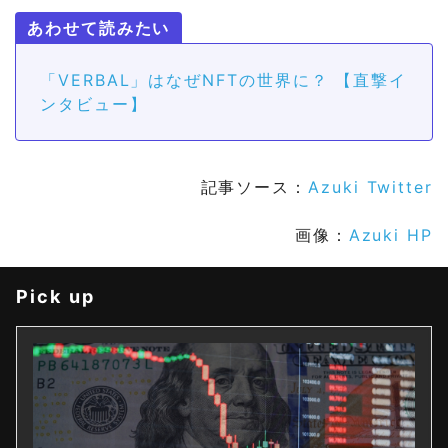
「VERBAL」はなぜNFTの世界に？ 【直撃イ
ンタビュー】
記事ソース：
Azuki Twitter
画像：
Azuki HP
Pick up