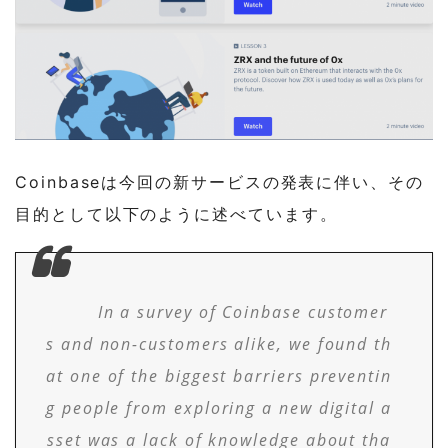
Coinbaseは今回の新サービスの発表に伴い、その
目的として以下のように述べています。
In a survey of Coinbase customer
s and non-customers alike, we found th
at one of the biggest barriers preventin
g people from exploring a new digital a
sset was a lack of knowledge about tha