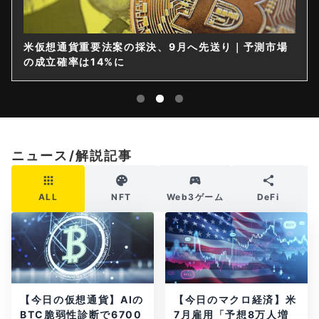
米仮想通貨重要法案の採決、9月へ先送り｜予測市場
の成立確率は14%に
ニュース/解説記事
ALL
NFT
Web3ゲーム
DeFi
【今日の仮想通貨】AIの
【今日のマクロ経済】米
BTC脆弱性診断で6700
7月雇用「予想8万人増