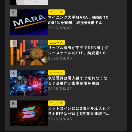
2
ニュース
マイニング大手MARA、採掘BTC
の91%を売却｜純損失6億ドル
2026/08/08
3
ニュース
リップル保有が半年で55%減｜グ
レースケールのETF、純資産1.6億
ドル減
2026/08/06
4
ニュース
仮想通貨は購入後すぐ送れなくな
る？金融庁が出庫制限を要請
2026/08/07
5
ニュース
ビットコインには2億ドル流入もソ
ラナETFはゼロ｜5営業日連続で停
止
2026/08/06