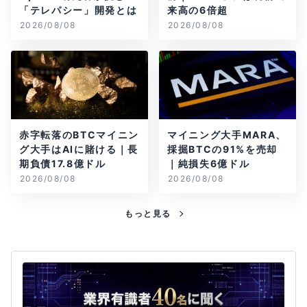
「テレパシー」開発とは
来高の6倍超
2026/08/08
2026/08/08
赤字転落のBTCマイニン
マイニング大手MARA、
グ大手はAIに賭ける｜長
採掘BTCの91%を売却
期負債17.8億ドル
｜純損失6億ドル
2026/08/08
2026/08/08
もっと見る