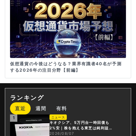
仮想通貨の今後はどうなる？業界有識者40名が予測
する2026年の注目分野【前編】
ランキング
直近
週間
有料
1
ニュース
キオクシア、5万円台一時回復も
2%安｜株を抱える東芝は純利益3
0倍
2026/08/07