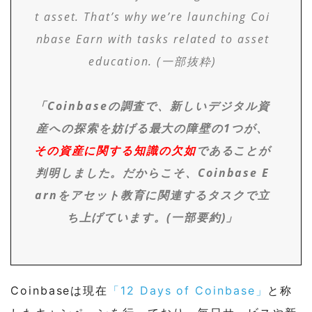
t asset. That’s why we’re launching Coi
nbase Earn with tasks related to asset
education. (一部抜粋)
「Coinbaseの調査で、新しいデジタル資
産への探索を妨げる最大の障壁の1つが、
その資産に関する知識の欠如
であることが
判明しました。だからこそ、Coinbase E
arnをアセット教育に関連するタスクで立
ち上げています。(一部要約)」
Coinbaseは現在
「12 Days of Coinbase」
と称