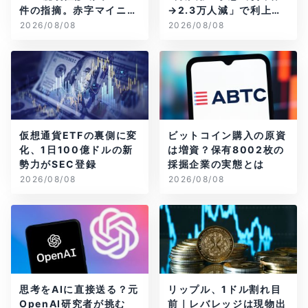
件の指摘。赤字マイニン
→2.3万人減」で利上げ
グ企業はAIに賭ける
観測後退
2026/08/08
2026/08/08
仮想通貨ETFの裏側に変
ビットコイン購入の原資
化、1日100億ドルの新
は増資？保有8002枚の
勢力がSEC登録
採掘企業の実態とは
2026/08/08
2026/08/08
思考をAIに直接送る？元
リップル、1ドル割れ目
OpenAI研究者が挑む
前｜レバレッジは現物出