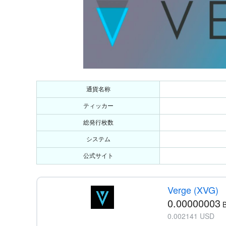
2-5
投げ銭ができる(チップ機能)
3
XMR・DASHとの違いは？主な匿名通
4
今後の価格は？Verge(バージ/XVG)
5
Verge(バージ/XVG)のチャート・価格
通貨名称
ティッカー
6
Verge(バージ/XVG)の取り扱い取引
総発行枚数
7
Verge(バージ/XVG)のウォレット
システム
公式サイト
8
まとめ
Verge (XVG)
0.00000003
0.002141 USD