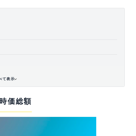
べて表示
と時価総額
ィ