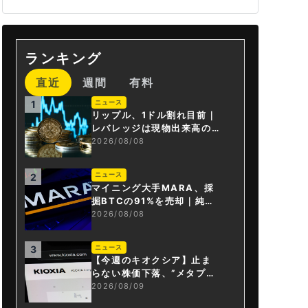
ランキング
直近
週間
有料
ニュース
1
リップル、1ドル割れ目前｜
レバレッジは現物出来高の6
倍超
2026/08/08
ニュース
2
マイニング大手MARA、採
掘BTCの91%を売却｜純損
失6億ドル
2026/08/08
ニュース
3
【今週のキオクシア】止ま
らない株価下落、”メタプラ
ネット化”の指摘は本当？
2026/08/09