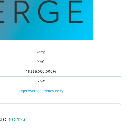
貨との特徴比較
の将来性
推移
Verge
XVG
所・購入方法
16,555,000,000枚
PoW
https://vergecurrency.com/
(0.21%)
BTC