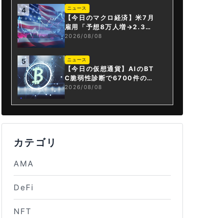
ニュース
4
【今日のマクロ経済】米7月
雇用「予想8万人増→2.3万
人減」で利上げ観測後退
2026/08/08
ニュース
5
【今日の仮想通貨】AIのBT
C脆弱性診断で6700件の指
摘。赤字マイニング企業はA
2026/08/08
Iに賭ける
カテゴリ
AMA
DeFi
NFT