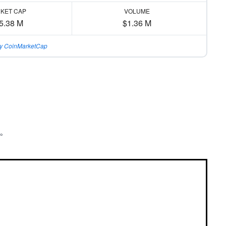
KET CAP
VOLUME
5.38 M
$1.36 M
y CoinMarketCap
す。