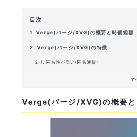
目次
1
Verge(バージ/XVG)の概要と時価総額
2
Verge(バージ/XVG)の特徴
2-1
匿名性が高い(匿名通貨)
2-1-1
Tor
す
2-1-2
iP2
Verge(バージ/XVG)の概要
2-2
匿名・非匿名の切り替えができる
2-3
SPVを採用した高速送金
2-4
活発なVerge(バージ/XVG)のコミュニテ