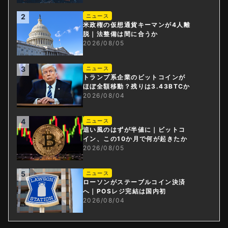
2
ニュース
米政権の仮想通貨キーマンが4人離
脱｜法整備は間に合うか
2026/08/05
3
ニュース
トランプ系企業のビットコインが
ほぼ全額移動？残りは3.43BTCか
2026/08/04
4
ニュース
追い風のはずが半値に｜ビットコ
イン、この10か月で何が起きたか
2026/08/05
5
ニュース
ローソンがステーブルコイン決済
へ｜POSレジ完結は国内初
2026/08/04