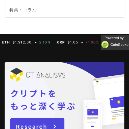
特集・コラム
Powered by
H
$1,912.00
2.10%
XRP
$1.05
-1.90%
BNB
$594.93