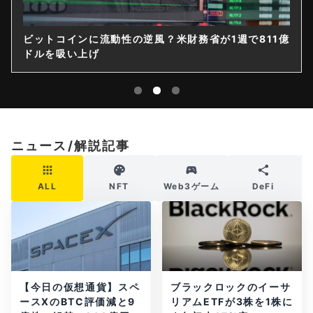
ビットコインに流動性の逆風？米財務省が1週で811億
ドルを吸い上げ
ニュース/解説記事
ALL
NFT
Web3ゲーム
DeFi
【今日の仮想通貨】スペ
ブラックロックのイーサ
ースXのBTC評価減と9
リアムETFが3株を1株に