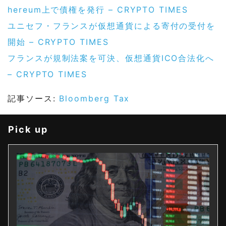
hereum上で債権を発行 – CRYPTO TIMES
ユニセフ・フランスが仮想通貨による寄付の受付を
開始 – CRYPTO TIMES
フランスが規制法案を可決、仮想通貨ICO合法化へ
– CRYPTO TIMES
記事ソース:
Bloomberg Tax
Pick up