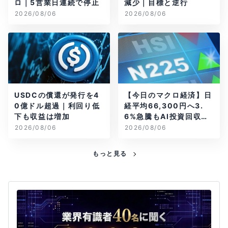
ロ｜5営業日連続で停止
減少｜目標と逆行
2026/08/06
2026/08/06
USDCの償還が発行を4
【今日のマクロ経済】日
0億ドル超過｜利回り低
経平均66,300円へ3.
下も収益は増加
6%急騰もAI投資回収懸
念が再燃
2026/08/06
2026/08/06
もっと見る