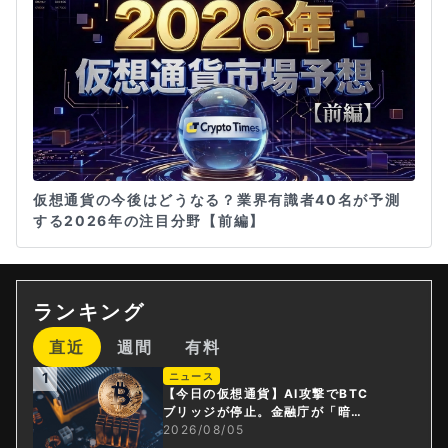
仮想通貨の今後はどうなる？業界有識者40名が予測
する2026年の注目分野【前編】
ランキング
直近
週間
有料
1
ニュース
【今日の仮想通貨】AI攻撃でBTC
ブリッジが停止。金融庁が「暗号
資産・ステーブルコイン課」新設
2026/08/05