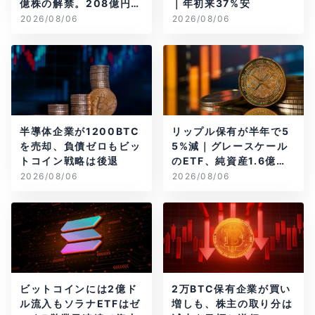
億株の解禁。208億円相
｜年初来37%安
当のBTCが盗難
2026/08/06
2026/08/06
半導体企業が1200BTC
リップル保有が半年で5
を売却、負債ゼロもビッ
5%減｜グレースケール
トコイン戦略は後退
のETF、純資産1.6億ド
ル減
2026/08/06
2026/08/06
ビットコインには2億ド
2万BTC保有企業が買い
ル流入もソラナETFはゼ
増しも、株主の取り分は