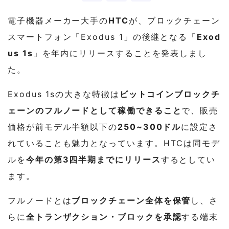
電子機器メーカー大手の
HTC
が、ブロックチェーン
スマートフォン「Exodus 1」の後継となる「
Exod
us 1s
」を年内にリリースすることを発表しまし
た。
Exodus 1sの大きな特徴は
ビットコインブロックチ
ェーンのフルノードとして稼働できること
で、販売
価格が前モデル半額以下の
250~300ドル
に設定さ
れていることも魅力となっています。HTCは同モデ
ルを
今年の第3四半期までにリリース
するとしてい
ます。
フルノードとは
ブロックチェーン全体を保管
し、さ
らに
全トランザクション・ブロックを承認
する端末