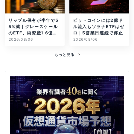
リップル保有が半年で5
ビットコインには2億ド
5%減｜グレースケール
ル流入もソラナETFはゼ
のETF、純資産1.6億ド
ロ｜5営業日連続で停止
ル減
2026/08/06
2026/08/06
もっと見る