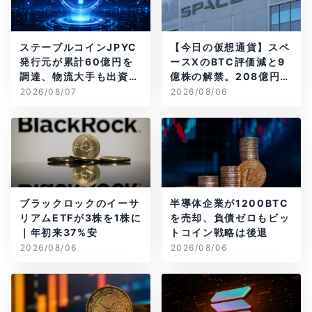
ステーブルコインJPYC
【今日の仮想通貨】スペ
発行元が累計60億円を
ースXのBTC評価減と9
調達、物流大手も出資参
億株の解禁。208億円相
画
当のBTCが盗難
2026/08/07
2026/08/06
ブラックロックのイーサ
半導体企業が1200BTC
リアムETFが3株を1株に
を売却、負債ゼロもビッ
｜年初来37%安
トコイン戦略は後退
2026/08/06
2026/08/06