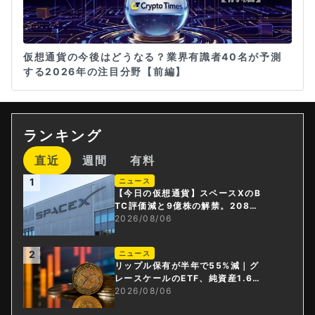
仮想通貨の今後はどうなる？業界有識者40名が予測
する2026年の注目分野【前編】
ランキング
直近
週間
有料
1
ニュース
【今日の仮想通貨】スペースXのB
TC評価減と9億株の解禁。208億
円相当のBTCが盗難
2026/08/06
2
ニュース
リップル保有が半年で55%減｜グ
レースケールのETF、純資産1.6億
ドル減
2026/08/06