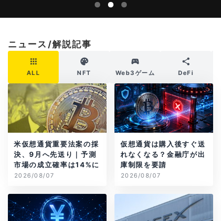
ニュース/解説記事
ALL
NFT
Web3ゲーム
DeFi
米仮想通貨重要法案の採
仮想通貨は購入後すぐ送
決、9月へ先送り｜予測
れなくなる？金融庁が出
市場の成立確率は14%に
庫制限を要請
2026/08/07
2026/08/07