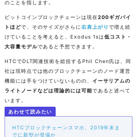
のことを指します。
ビットコインブロックチェーンは現在
200ギガバイ
トほど
で、そのサイズがさらに
右肩上がり
で増え続
けていることを考えると、Exodus 1sは
低コスト・
大容量モデル
であると予想できます。
HTCでDLT関連技術を総括するPhil Chen氏は、同
社は現時点では他のブロックチェーンのノード運営
機能には手をつけていないものの、
イーサリアムの
ライトノードなどは理論的には可能
であると述べて
います。
HTCブロックチェーンスマホ、2019年末ま
でに新型が登場か