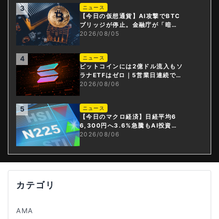
3
ニュース
【今日の仮想通貨】AI攻撃でBTC
ブリッジが停止。金融庁が「暗号
資産・ステーブルコイン課」新設
2026/08/05
4
ニュース
ビットコインには2億ドル流入もソ
ラナETFはゼロ｜5営業日連続で停
止
2026/08/06
5
ニュース
【今日のマクロ経済】日経平均6
6,300円へ3.6%急騰もAI投資回
収懸念が再燃
2026/08/06
カテゴリ
AMA