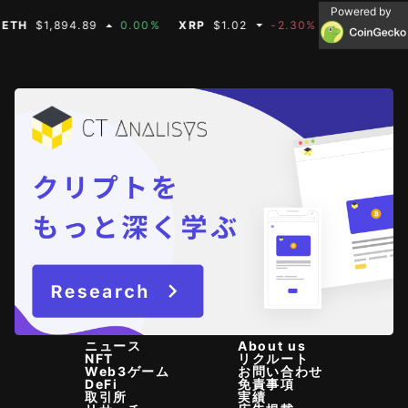
Powered by
H
$1,894.89
0.00%
XRP
$1.02
-2.30%
BNB
$587.07
ニュース
About us
NFT
リクルート
Web3ゲーム
お問い合わせ
DeFi
免責事項
取引所
実績