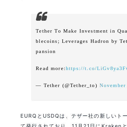
Tether To Make Investment in Qu
blecoins; Leverages Hadron by Te
pansion
Read more:
https://t.co/LiGv8ya3
— Tether (@Tether_to)
November 
EURQとUSDQは、テザー社の新しいト
て発行されており、11月21日にKraken