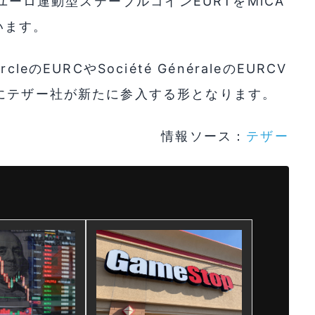
のユーロ連動型ステーブルコインEURTをMiCA
います。
のEURCやSociété GénéraleのEURCV
にテザー社が新たに参入する形となります。
情報ソース：
テザー