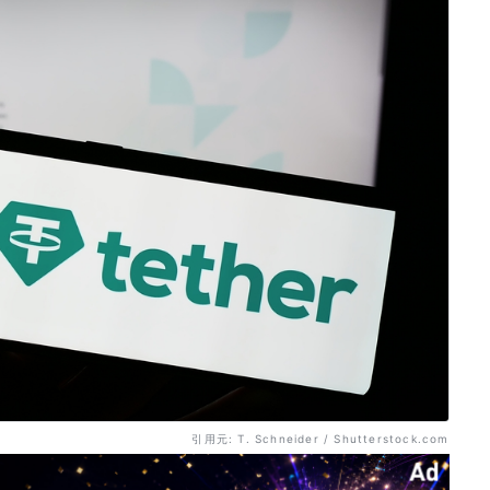
引用元: T. Schneider / Shutterstock.com