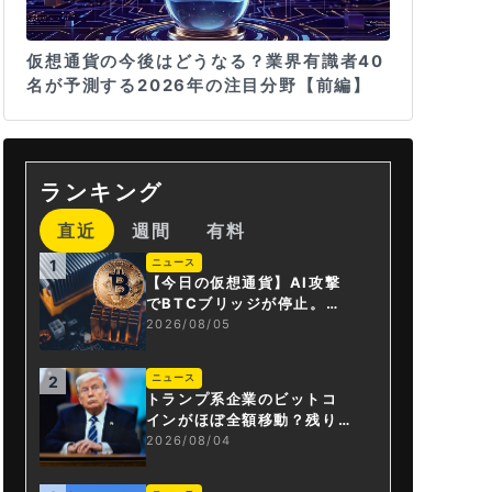
仮想通貨の今後はどうなる？業界有識者40
名が予測する2026年の注目分野【前編】
ランキング
直近
週間
有料
ニュース
1
【今日の仮想通貨】AI攻撃
でBTCブリッジが停止。金
融庁が「暗号資産・ステー
2026/08/05
ブルコイン課」新設
ニュース
2
トランプ系企業のビットコ
インがほぼ全額移動？残り
は3.43BTCか
2026/08/04