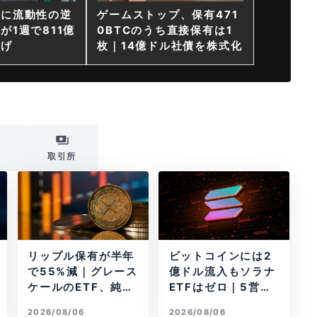
ンに流動性の逆
ゲームストップ、保有471
が1週で811億
0BTCのうち直接保有は1
上げ
枚｜14億ドル社債を株式化
i
取引所
リップル保有が半年
ビットコインには2
で55%減｜グレース
億ドル流入もソラナ
ケールのETF、純資
ETFはゼロ｜5営業
産1.6億ドル減
日連続で停止
2026/08/06
2026/08/06