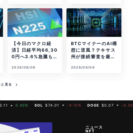
【今日のマクロ経
BTCマイナーのAI構
済】日経平均66,30
想に逆風？テキサス
0円へ3.6%急騰もA
州が接続審査を厳格
I投資回収懸念が再
化
2026/08/06
2026/08/06
燃
っと見る
0.40%
SOL
$74.01
-0.10%
DOGE
$0.07
-0.30%
M
ニュース
NFT