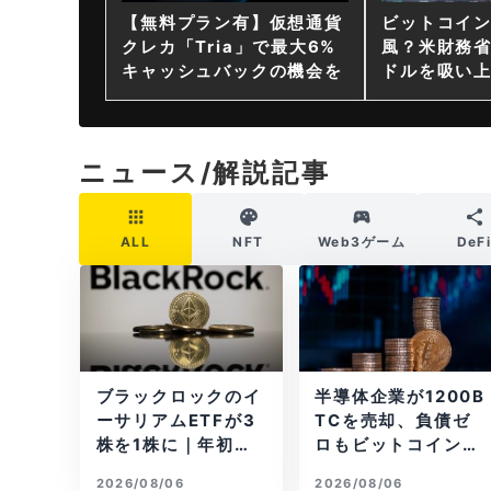
【無料プラン有】仮想通貨
ビットコイ
クレカ「Tria」で最大6%
風？米財務省
キャッシュバックの機会を
ドルを吸い
ニュース/解説記事
ALL
NFT
Web3ゲーム
DeF
ブラックロックのイ
半導体企業が1200B
ーサリアムETFが3
TCを売却、負債ゼ
株を1株に｜年初来3
ロもビットコイン戦
7%安
略は後退
2026/08/06
2026/08/06