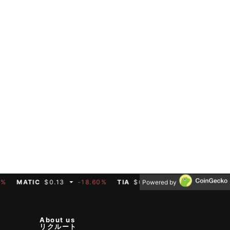
ATIC
$0.13
-18.60%
TIA
$0.33
-1.00%
BTC
$64,627
Powered by
About us
リクルート