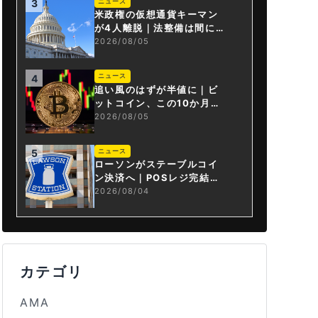
ニュース
3
米政権の仮想通貨キーマン
が4人離脱｜法整備は間に合
うか
2026/08/05
ニュース
4
追い風のはずが半値に｜ビ
ットコイン、この10か月で
何が起きたか
2026/08/05
ニュース
5
ローソンがステーブルコイ
ン決済へ｜POSレジ完結は
国内初
2026/08/04
カテゴリ
AMA