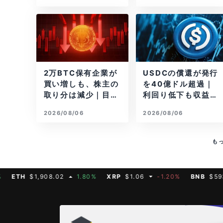
2万BTC保有企業が
USDCの償還が発行
買い増しも、株主の
を40億ドル超過｜
取り分は減少｜目標
利回り低下も収益は
と逆行
増加
2026/08/06
2026/08/06
も
H
$1,908.02
1.80%
XRP
$1.06
-1.20%
BNB
$593.11