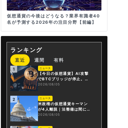
仮想通貨の今後はどうなる？業界有識者40
名が予測する2026年の注目分野【前編】
ランキング
直近
週間
有料
ニュース
1
【今日の仮想通貨】AI攻撃
でBTCブリッジが停止。金
融庁が「暗号資産・ステー
2026/08/05
ブルコイン課」新設
ニュース
2
米政権の仮想通貨キーマン
が4人離脱｜法整備は間に合
うか
2026/08/05