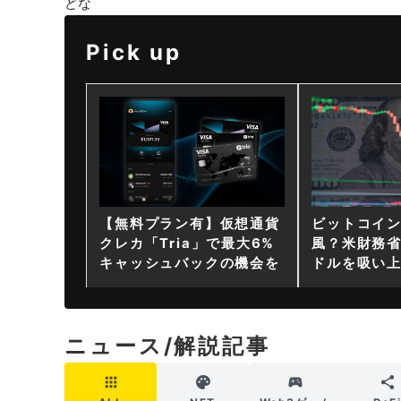
どな
Pick up
【無料プラン有】仮想通貨
ビットコイ
クレカ「Tria」で最大6%
風？米財務省
キャッシュバックの機会を
ドルを吸い
ニュース/解説記事