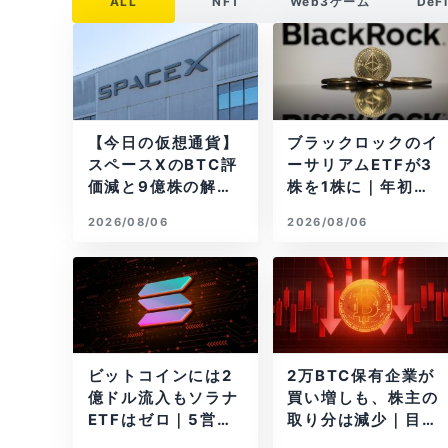
ALL
NFT
Web3ゲーム
DeF
【今日の仮想通貨】
ブラックロックのイ
スペースXのBTC評
ーサリアムETFが3
価減と9億株の解
株を1株に｜年初来3
禁。208億円相当の
7%安
2026/08/06
2026/08/06
BTCが盗難
ビットコインには2
2万BTC保有企業が
億ドル流入もソラナ
買い増しも、株主の
ETFはゼロ｜5営業
取り分は減少｜目標
日連続で停止
と逆行