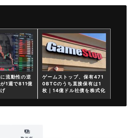
ンに流動性の逆
ゲームストップ、保有471
が1週で811億
0BTCのうち直接保有は1
上げ
枚｜14億ドル社債を株式化