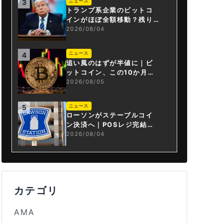
ニュース
3
トランプ系企業のビットコ
インがほぼ全額移動？残り
は3.43BTCか
2026/08/04
ニュース
4
追い風のはずが半値に｜ビ
ットコイン、この10か月で
何が起きたか
2026/08/05
ニュース
5
ローソンがステーブルコイ
ン決済へ｜POSレジ完結は
国内初
2026/08/04
カテゴリ
AMA