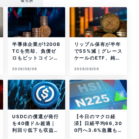
i
取引所
半導体企業が1200B
リップル保有が半年
TCを売却、負債ゼ
で55%減｜グレース
ロもビットコイン戦
ケールのETF、純資
略は後退
産1.6億ドル減
2026/08/06
2026/08/06
USDCの償還が発行
【今日のマクロ経
を40億ドル超過｜
済】日経平均66,30
利回り低下も収益は
0円へ3.6%急騰もA
増加
I投資回収懸念が再