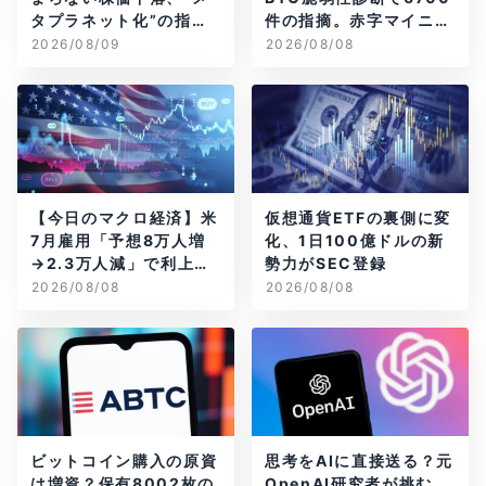
タプラネット化”の指摘
件の指摘。赤字マイニン
は本当？
グ企業はAIに賭ける
2026/08/09
2026/08/08
【今日のマクロ経済】米
仮想通貨ETFの裏側に変
7月雇用「予想8万人増
化、1日100億ドルの新
→2.3万人減」で利上げ
勢力がSEC登録
観測後退
2026/08/08
2026/08/08
ビットコイン購入の原資
思考をAIに直接送る？元
は増資？保有8002枚の
OpenAI研究者が挑む