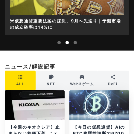
米仮想通貨重要法案の採決、9月へ先送り｜予測市場
の成立確率は14%に
ニュース/解説記事
ALL
NFT
Web3ゲーム
DeFi
【今週のキオクシア】止
【今日の仮想通貨】AIの
まらない株価下落、”メ
BTC脆弱性診断で6700