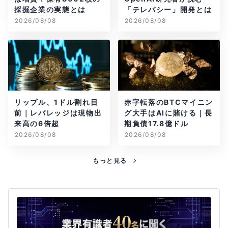
採掘企業の実態とは
「テレパシー」開発とは
2026/08/08
2026/08/08
リップル、1ドル割れ目
赤字転落のBTCマイニン
前｜レバレッジは現物出
グ大手はAIに賭ける｜長
来高の6倍超
期負債17.8億ドル
2026/08/08
2026/08/08
もっと見る