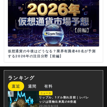
仮想通貨の今後はどうなる？業界有識者40名が予測
する2026年の注目分野【前編】
ランキング
直近
週間
有料
1
ニュース
リップル、1ドル割れ目前｜レバレ
ッジは現物出来高の6倍超
2026/08/08