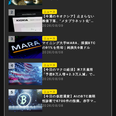
2
ニュース
【今週のキオクシア】止まらない
株価下落、”メタプラネット化”の
指摘は本当？
2026/08/09
3
ニュース
マイニング大手MARA、採掘BTC
の91%を売却｜純損失6億ドル
2026/08/08
4
ニュース
【今日のマクロ経済】米7月雇用
「予想8万人増→2.3万人減」で利
上げ観測後退
2026/08/08
5
ニュース
【今日の仮想通貨】AIのBTC脆弱
性診断で6700件の指摘。赤字マイ
ニング企業はAIに賭ける
2026/08/08