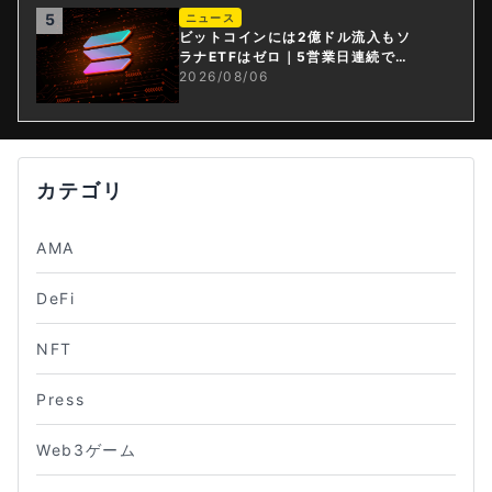
5
ニュース
ビットコインには2億ドル流入もソ
ラナETFはゼロ｜5営業日連続で停
止
2026/08/06
カテゴリ
AMA
DeFi
NFT
Press
Web3ゲーム