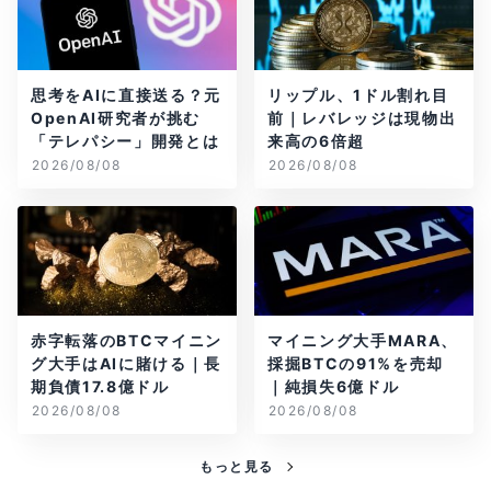
思考をAIに直接送る？元
リップル、1ドル割れ目
OpenAI研究者が挑む
前｜レバレッジは現物出
「テレパシー」開発とは
来高の6倍超
2026/08/08
2026/08/08
赤字転落のBTCマイニン
マイニング大手MARA、
グ大手はAIに賭ける｜長
採掘BTCの91%を売却
期負債17.8億ドル
｜純損失6億ドル
2026/08/08
2026/08/08
もっと見る