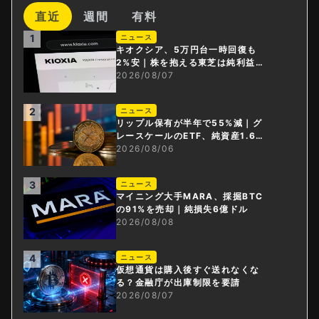
直近
週間
有料
1
ニュース
キオクシア、5万円台一時回復も
2%安｜株を抱える東芝は純利益3
0倍
2026/08/07
2
ニュース
リップル保有が半年で55%減｜グ
レースケールのETF、純資産1.6億
ドル減
2026/08/06
3
ニュース
マイニング大手MARA、採掘BTC
の91%を売却｜純損失6億ドル
2026/08/08
4
ニュース
仮想通貨は購入後すぐ送れなくな
る？金融庁が出庫制限を要請
2026/08/07