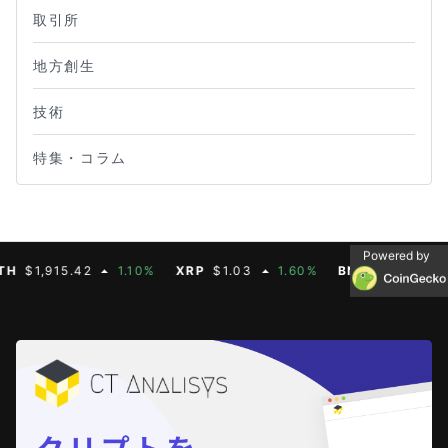
取引所
地方創生
技術
特集・コラム
Powered by
1,915.42
1.10%
XRP
$1.03
1.60%
BNB
$592.88
0.