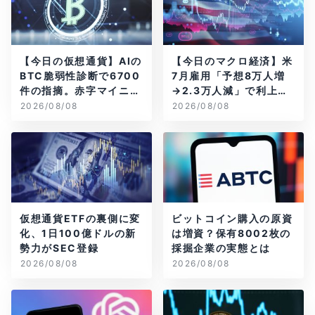
【今日の仮想通貨】AIの
【今日のマクロ経済】米
BTC脆弱性診断で6700
7月雇用「予想8万人増
件の指摘。赤字マイニン
→2.3万人減」で利上げ
グ企業はAIに賭ける
観測後退
2026/08/08
2026/08/08
仮想通貨ETFの裏側に変
ビットコイン購入の原資
化、1日100億ドルの新
は増資？保有8002枚の
勢力がSEC登録
採掘企業の実態とは
2026/08/08
2026/08/08