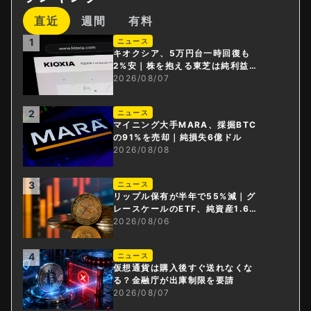
直近
週間
有料
1
ニュース
キオクシア、5万円台一時回復も
2%安｜株を抱える東芝は純利益3
0倍
2026/08/07
2
ニュース
マイニング大手MARA、採掘BTC
の91%を売却｜純損失6億ドル
2026/08/08
3
ニュース
リップル保有が半年で55%減｜グ
レースケールのETF、純資産1.6億
ドル減
2026/08/06
4
ニュース
仮想通貨は購入後すぐ送れなくな
る？金融庁が出庫制限を要請
2026/08/07