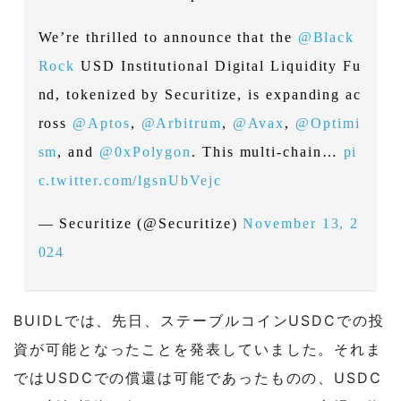
We’re thrilled to announce that the
@Black
Rock
USD Institutional Digital Liquidity Fu
nd, tokenized by Securitize, is expanding ac
ross
@Aptos
,
@Arbitrum
,
@Avax
,
@Optimi
sm
, and
@0xPolygon
. This multi-chain…
pi
c.twitter.com/lgsnUbVejc
— Securitize (@Securitize)
November 13, 2
024
BUIDLでは、先日、ステーブルコインUSDCでの投
資が可能となったことを発表していました。それま
ではUSDCでの償還は可能であったものの、USDC