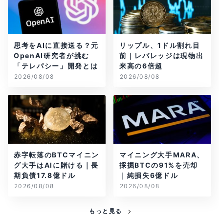
思考をAIに直接送る？元
リップル、1ドル割れ目
OpenAI研究者が挑む
前｜レバレッジは現物出
「テレパシー」開発とは
来高の6倍超
2026/08/08
2026/08/08
赤字転落のBTCマイニン
マイニング大手MARA、
グ大手はAIに賭ける｜長
採掘BTCの91%を売却
期負債17.8億ドル
｜純損失6億ドル
2026/08/08
2026/08/08
もっと見る