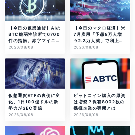
【今日の仮想通貨】AIの
【今日のマクロ経済】米
BTC脆弱性診断で6700
7月雇用「予想8万人増
件の指摘。赤字マイニン
→2.3万人減」で利上げ
グ企業はAIに賭ける
観測後退
2026/08/08
2026/08/08
仮想通貨ETFの裏側に変
ビットコイン購入の原資
化、1日100億ドルの新
は増資？保有8002枚の
勢力がSEC登録
採掘企業の実態とは
2026/08/08
2026/08/08