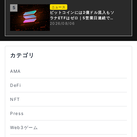
5
ニュース
ビットコインには2億ドル流入もソ
ラナETFはゼロ｜5営業日連続で停
止
2026/08/06
カテゴリ
AMA
DeFi
NFT
Press
Web3ゲーム