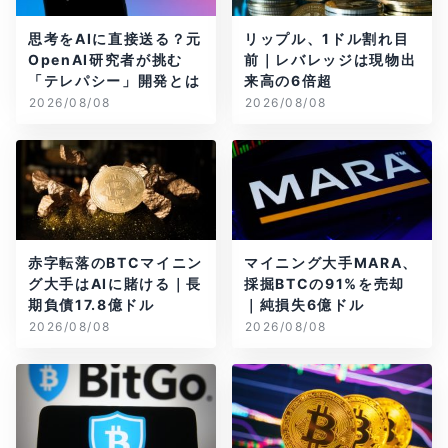
思考をAIに直接送る？元
リップル、1ドル割れ目
OpenAI研究者が挑む
前｜レバレッジは現物出
「テレパシー」開発とは
来高の6倍超
2026/08/08
2026/08/08
赤字転落のBTCマイニン
マイニング大手MARA、
グ大手はAIに賭ける｜長
採掘BTCの91%を売却
期負債17.8億ドル
｜純損失6億ドル
2026/08/08
2026/08/08