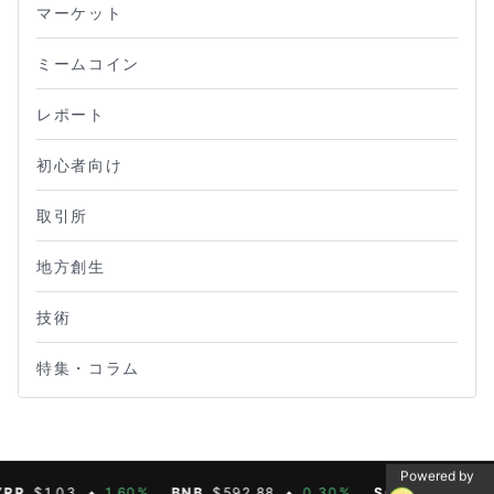
マーケット
ミームコイン
レポート
初心者向け
取引所
地方創生
技術
特集・コラム
Powered by
$1.03
1.60%
BNB
$592.88
0.30%
SOL
$74.51
2.9