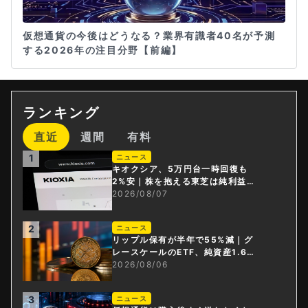
仮想通貨の今後はどうなる？業界有識者40名が予測
する2026年の注目分野【前編】
ランキング
直近
週間
有料
1
ニュース
キオクシア、5万円台一時回復も
2%安｜株を抱える東芝は純利益3
0倍
2026/08/07
2
ニュース
リップル保有が半年で55%減｜グ
レースケールのETF、純資産1.6億
ドル減
2026/08/06
3
ニュース