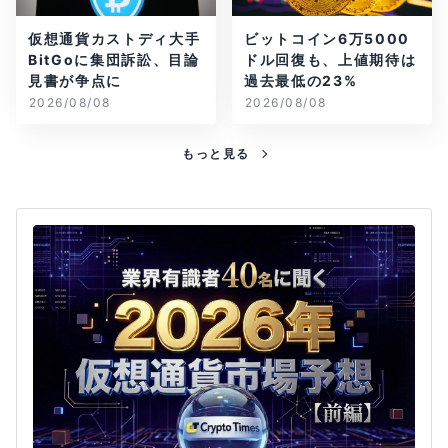
仮想通貨カストディ大手
ビットコイン6万5000
BitGoに集団訴訟、目論
ドル回復も、上値期待は
見書が争点に
過去最低の23%
2026/08/08
2026/08/08
もっと見る