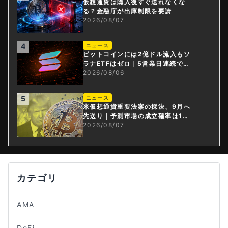
仮想通貨は購入後すぐ送れなくな
る？金融庁が出庫制限を要請
2026/08/07
4
ニュース
ビットコインには2億ドル流入もソ
ラナETFはゼロ｜5営業日連続で停
止
2026/08/06
5
ニュース
米仮想通貨重要法案の採決、9月へ
先送り｜予測市場の成立確率は1
4%に
2026/08/07
カテゴリ
AMA
DeFi