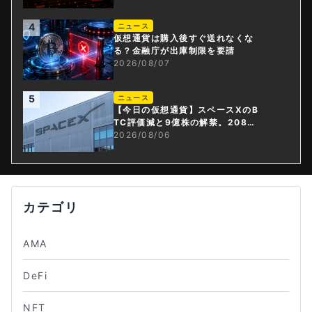
4
ニュース
仮想通貨は購入後すぐ送れなくな
る？金融庁が出庫制限を要請
2026/08/07
5
ニュース
【今日の仮想通貨】スペースXのB
TC評価減と9億株の解禁。208億
円相当のBTCが盗難
2026/08/06
カテゴリ
AMA
DeFi
NFT