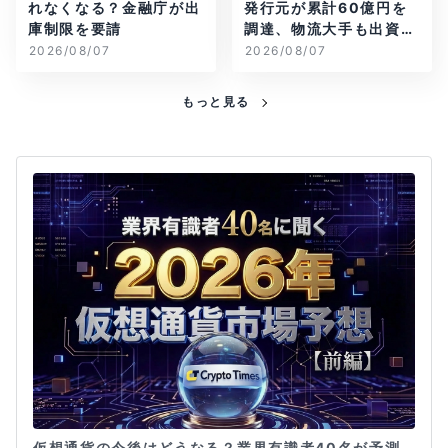
れなくなる？金融庁が出
発行元が累計60億円を
庫制限を要請
調達、物流大手も出資参
画
2026/08/07
2026/08/07
もっと見る
仮想通貨の今後はどうなる？業界有識者40名が予測