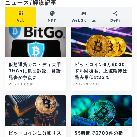
ニュース/解説記事
ALL
NFT
Web3ゲーム
DeFi
仮想通貨カストディ大手
ビットコイン6万5000
BitGoに集団訴訟、目論
ドル回復も、上値期待は
見書が争点に
過去最低の23%
2026/08/08
2026/08/08
ビットコインに分岐リス
55時間で6700件の指