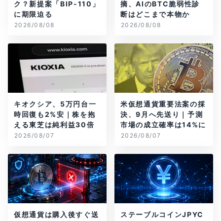
ク？新提案「BIP-110」
摘、AIのBTC脆弱性診
に期限迫る
断はどこまで本物か
2026/08/08
2026/08/08
キオクシア、5万円台一
米仮想通貨重要法案の採
時回復も2%安｜株を抱
決、9月へ先送り｜予測
える東芝は純利益30倍
市場の成立確率は14%に
2026/08/07
2026/08/07
仮想通貨は購入後すぐ送
ステーブルコインJPYC