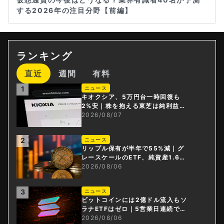
する2026年の注目分野【前編】
ランキング
直近
週間
有料
1
ニュース
キオクシア、5万円台一時回復も
2%安｜株を抱える東芝は純利益3
0倍
2026/08/07
2
ニュース
リップル保有が半年で55%減｜グ
レースケールのETF、純資産1.6億
ドル減
2026/08/06
3
ニュース
ビットコインには2億ドル流入もソ
ラナETFはゼロ｜5営業日連続で停
止
2026/08/06