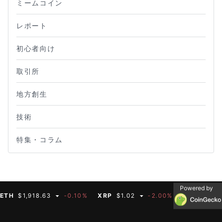
ミームコイン
レポート
初心者向け
取引所
地方創生
技術
特集・コラム
Powered by
H
$1,918.63
-0.10%
XRP
$1.02
-2.00%
BNB
$592.66