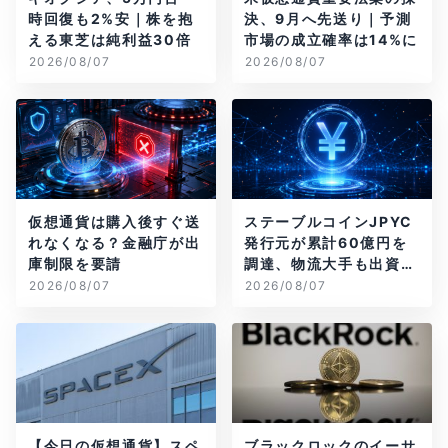
時回復も2%安｜株を抱
決、9月へ先送り｜予測
える東芝は純利益30倍
市場の成立確率は14%に
2026/08/07
2026/08/07
仮想通貨は購入後すぐ送
ステーブルコインJPYC
れなくなる？金融庁が出
発行元が累計60億円を
庫制限を要請
調達、物流大手も出資参
画
2026/08/07
2026/08/07
【今日の仮想通貨】スペ
ブラックロックのイーサ