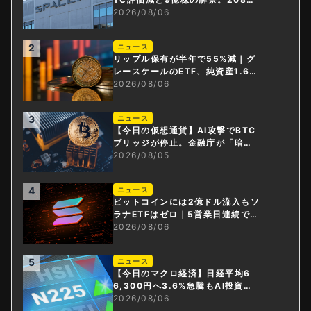
円相当のBTCが盗難
2026/08/06
2
ニュース
リップル保有が半年で55%減｜グ
レースケールのETF、純資産1.6億
ドル減
2026/08/06
3
ニュース
【今日の仮想通貨】AI攻撃でBTC
ブリッジが停止。金融庁が「暗号
資産・ステーブルコイン課」新設
2026/08/05
4
ニュース
ビットコインには2億ドル流入もソ
ラナETFはゼロ｜5営業日連続で停
止
2026/08/06
5
ニュース
【今日のマクロ経済】日経平均6
6,300円へ3.6%急騰もAI投資回
収懸念が再燃
2026/08/06