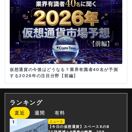
仮想通貨の今後はどうなる？業界有識者40名が予測
する2026年の注目分野【前編】
ランキング
直近
週間
有料
1
ニュース
【今日の仮想通貨】スペースXのB
TC評価減と9億株の解禁。208億