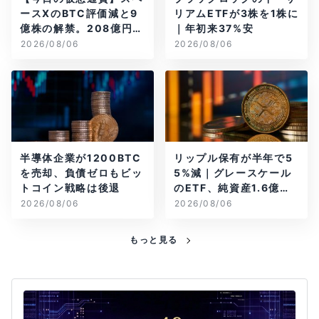
ースXのBTC評価減と9
リアムETFが3株を1株に
億株の解禁。208億円相
｜年初来37%安
当のBTCが盗難
2026/08/06
2026/08/06
半導体企業が1200BTC
リップル保有が半年で5
を売却、負債ゼロもビッ
5%減｜グレースケール
トコイン戦略は後退
のETF、純資産1.6億ド
ル減
2026/08/06
2026/08/06
もっと見る