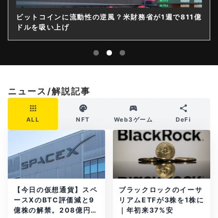
ビットコインに流動性の逆風？米財務省が1週で811億
ドルを吸い上げ
ニュース/解説記事
ALL
NFT
Web3ゲーム
DeFi
【今日の仮想通貨】スペ
ブラックロックのイーサ
ースXのBTC評価減と9
リアムETFが3株を1株に
億株の解禁。208億円相
｜年初来37%安