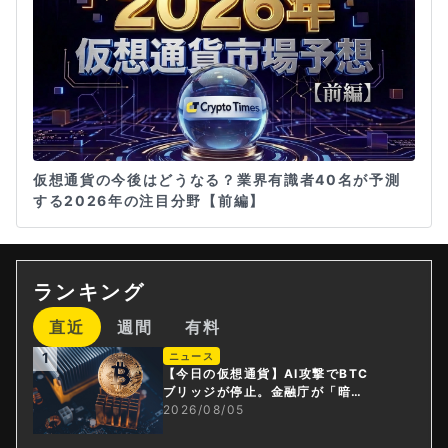
仮想通貨の今後はどうなる？業界有識者40名が予測
する2026年の注目分野【前編】
ランキング
直近
週間
有料
1
ニュース
【今日の仮想通貨】AI攻撃でBTC
ブリッジが停止。金融庁が「暗号
資産・ステーブルコイン課」新設
2026/08/05