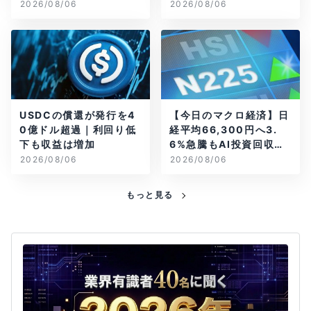
2026/08/06
2026/08/06
USDCの償還が発行を4
【今日のマクロ経済】日
0億ドル超過｜利回り低
経平均66,300円へ3.
下も収益は増加
6%急騰もAI投資回収懸
念が再燃
2026/08/06
2026/08/06
もっと見る