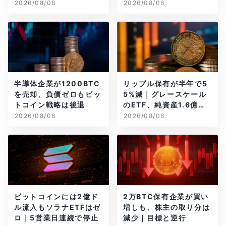
当のBTCが盗難
2026/08/06
2026/08/06
半導体企業が1200BTC
リップル保有が半年で5
を売却、負債ゼロもビッ
5%減｜グレースケール
トコイン戦略は後退
のETF、純資産1.6億ド
ル減
2026/08/06
2026/08/06
ビットコインには2億ド
2万BTC保有企業が買い
ル流入もソラナETFはゼ
増しも、株主の取り分は
ロ｜5営業日連続で停止
減少｜目標と逆行