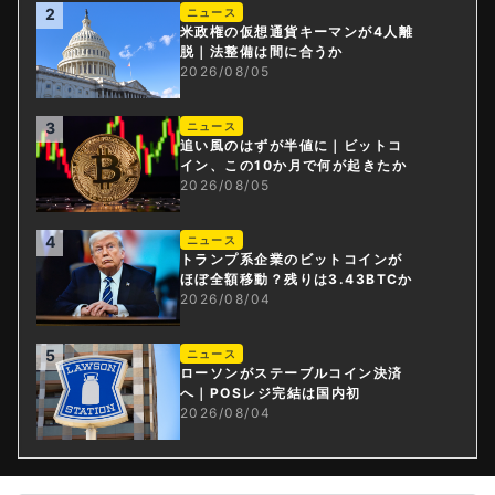
2
ニュース
米政権の仮想通貨キーマンが4人離
脱｜法整備は間に合うか
2026/08/05
3
ニュース
追い風のはずが半値に｜ビットコ
イン、この10か月で何が起きたか
2026/08/05
4
ニュース
トランプ系企業のビットコインが
ほぼ全額移動？残りは3.43BTCか
2026/08/04
5
ニュース
ローソンがステーブルコイン決済
へ｜POSレジ完結は国内初
2026/08/04