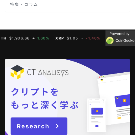
特集・コラム
Powered by
$1,906.66
1.60%
XRP
$1.05
-1.40%
BNB
$592.50