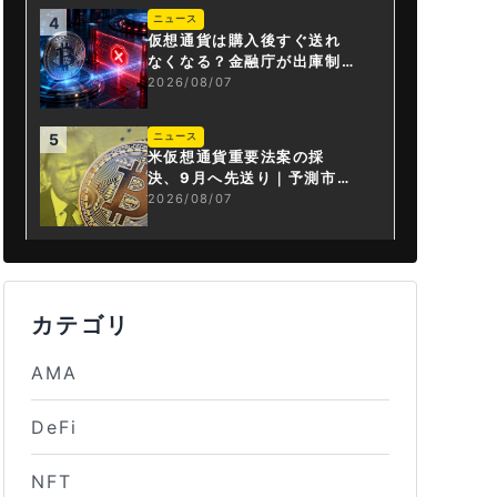
ニュース
4
仮想通貨は購入後すぐ送れ
なくなる？金融庁が出庫制
限を要請
2026/08/07
ニュース
5
米仮想通貨重要法案の採
決、9月へ先送り｜予測市場
の成立確率は14%に
2026/08/07
カテゴリ
AMA
DeFi
NFT