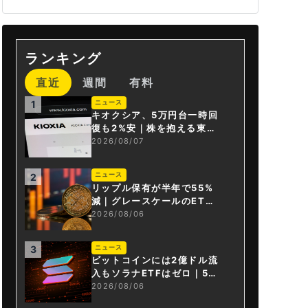
ランキング
直近
週間
有料
ニュース
1
キオクシア、5万円台一時回
復も2%安｜株を抱える東芝
は純利益30倍
2026/08/07
ニュース
2
リップル保有が半年で55%
減｜グレースケールのET
F、純資産1.6億ドル減
2026/08/06
ニュース
3
ビットコインには2億ドル流
入もソラナETFはゼロ｜5営
業日連続で停止
2026/08/06