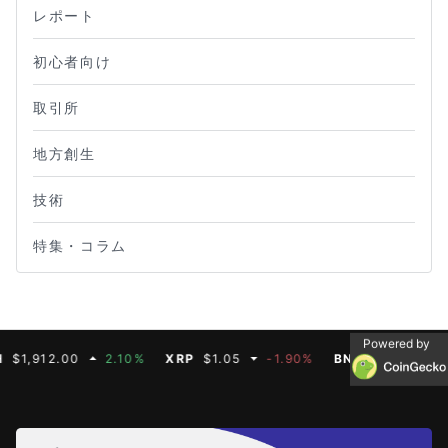
レポート
初心者向け
取引所
地方創生
技術
特集・コラム
Powered by
12.00
2.10%
XRP
$1.05
-1.90%
BNB
$594.93
-1.0