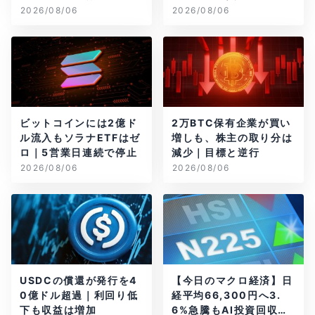
ル減
2026/08/06
2026/08/06
ビットコインには2億ド
2万BTC保有企業が買い
ル流入もソラナETFはゼ
増しも、株主の取り分は
ロ｜5営業日連続で停止
減少｜目標と逆行
2026/08/06
2026/08/06
USDCの償還が発行を4
【今日のマクロ経済】日
0億ドル超過｜利回り低
経平均66,300円へ3.
下も収益は増加
6%急騰もAI投資回収懸