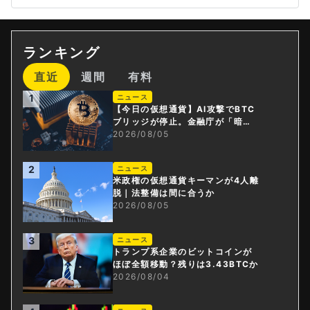
ランキング
直近
週間
有料
1
ニュース
【今日の仮想通貨】AI攻撃でBTC
ブリッジが停止。金融庁が「暗号
資産・ステーブルコイン課」新設
2026/08/05
2
ニュース
米政権の仮想通貨キーマンが4人離
脱｜法整備は間に合うか
2026/08/05
3
ニュース
トランプ系企業のビットコインが
ほぼ全額移動？残りは3.43BTCか
2026/08/04