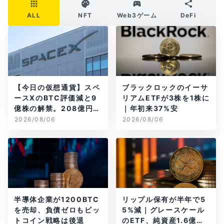
ALL
NFT
Web3ゲーム
DeFi
【今日の仮想通貨】スペ
ブラックロックのイーサ
ースXのBTC評価減と9
リアムETFが3株を1株に
億株の解禁。208億円相
｜年初来37%安
当のBTCが盗難
2026/08/06
2026/08/06
半導体企業が1200BTC
リップル保有が半年で5
を売却、負債ゼロもビッ
5%減｜グレースケール
トコイン戦略は後退
のETF、純資産1.6億ド