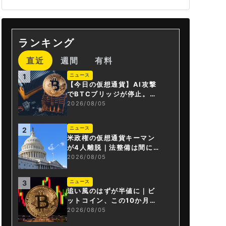
ランキング
直近
週間
有料
ニュース
1
【今日の仮想通貨】AI攻撃
でBTCブリッジが停止。金
融庁が「暗号資産・ステー
2026/08/05
ブルコイン課」新設
ニュース
2
米政権の仮想通貨キーマン
が4人離脱｜法整備は間に合
うか
2026/08/05
ニュース
3
追い風のはずが半値に｜ビ
ットコイン、この10か月で
何が起きたか
2026/08/05