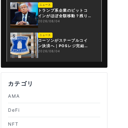
ニュース
4
トランプ系企業のビットコ
インがほぼ全額移動？残り
は3.43BTCか
2026/08/04
ニュース
5
ローソンがステーブルコイ
ン決済へ｜POSレジ完結は
国内初
2026/08/04
カテゴリ
AMA
DeFi
NFT