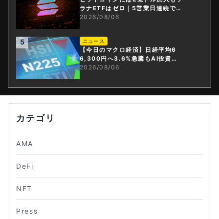
ラナETFはゼロ｜5営業日連続で停
止
2026/08/06
5
ニュース
【今日のマクロ経済】日経平均6
6,300円へ3.6%急騰もAI投資回
収懸念が再燃
2026/08/06
カテゴリ
AMA
DeFi
NFT
Press