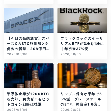
【今日の仮想通貨】スペ
ブラックロックのイーサ
ースXのBTC評価減と9
リアムETFが3株を1株に
億株の解禁。208億円相
｜年初来37%安
当のBTCが盗難
2026/08/06
2026/08/06
半導体企業が1200BTC
リップル保有が半年で5
を売却、負債ゼロもビッ
5%減｜グレースケール
トコイン戦略は後退
のETF、純資産1.6億ド
ル減
2026/08/06
2026/08/06