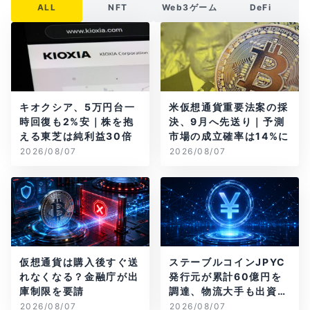
ALL
NFT
Web3ゲーム
DeFi
キオクシア、5万円台一
米仮想通貨重要法案の採
時回復も2%安｜株を抱
決、9月へ先送り｜予測
える東芝は純利益30倍
市場の成立確率は14%に
2026/08/07
2026/08/07
仮想通貨は購入後すぐ送
ステーブルコインJPYC
れなくなる？金融庁が出
発行元が累計60億円を
庫制限を要請
調達、物流大手も出資参
画
2026/08/07
2026/08/07