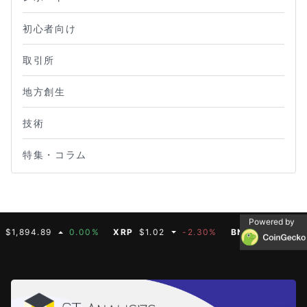
初心者向け
取引所
地方創生
技術
特集・コラム
Powered by
.89
0.00%
XRP
$1.02
-2.30%
BNB
$587.07
0.00%