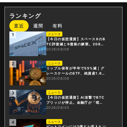
ランキング
直近
週間
有料
1
ニュース
【今日の仮想通貨】スペースXのB
TC評価減と9億株の解禁。208億
円相当のBTCが盗難
2026/08/06
2
ニュース
リップル保有が半年で55%減｜グ
レースケールのETF、純資産1.6億
ドル減
2026/08/06
3
ニュース
【今日の仮想通貨】AI攻撃でBTC
ブリッジが停止。金融庁が「暗号
資産・ステーブルコイン課」新設
2026/08/05
4
ニュース
ビットコインには2億ドル流入もソ