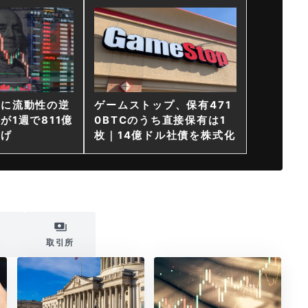
ンに流動性の逆
ゲームストップ、保有471
が1週で811億
0BTCのうち直接保有は1
上げ
枚｜14億ドル社債を株式化
i
取引所