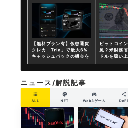
【無料プラン有】仮想通貨
ビットコイ
クレカ「Tria」で最大6%
風？米財務省
キャッシュバックの機会を
ドルを吸い
ニュース/解説記事
ALL
NFT
Web3ゲーム
DeF