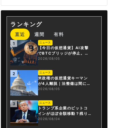
ランキング
直近
週間
有料
ニュース
1
【今日の仮想通貨】AI攻撃
でBTCブリッジが停止。金
融庁が「暗号資産・ステー
2026/08/05
ブルコイン課」新設
ニュース
2
米政権の仮想通貨キーマン
が4人離脱｜法整備は間に合
うか
2026/08/05
ニュース
3
トランプ系企業のビットコ
インがほぼ全額移動？残り
は3.43BTCか
2026/08/04