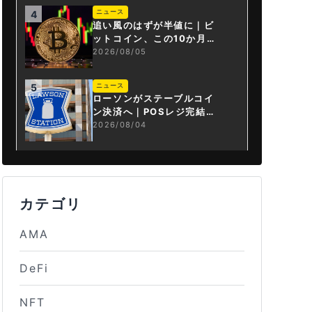
ニュース
4
追い風のはずが半値に｜ビ
ットコイン、この10か月で
何が起きたか
2026/08/05
ニュース
5
ローソンがステーブルコイ
ン決済へ｜POSレジ完結は
国内初
2026/08/04
カテゴリ
AMA
DeFi
NFT