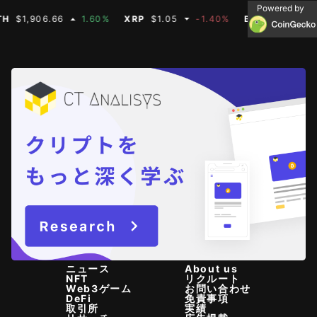
Powered by
1,906.66
1.60%
XRP
$1.05
-1.40%
BNB
$592.50
-0
ニュース
About us
NFT
リクルート
Web3ゲーム
お問い合わせ
DeFi
免責事項
取引所
実績