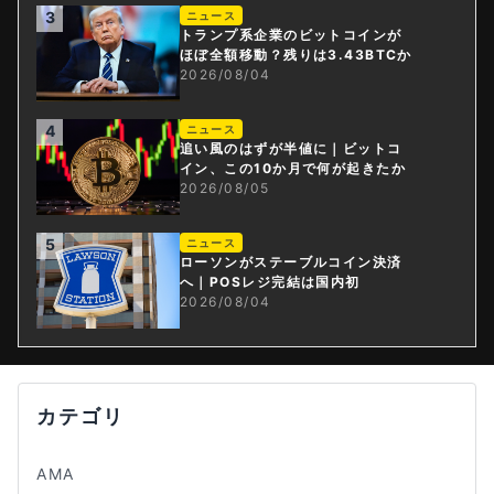
3
ニュース
トランプ系企業のビットコインが
ほぼ全額移動？残りは3.43BTCか
2026/08/04
4
ニュース
追い風のはずが半値に｜ビットコ
イン、この10か月で何が起きたか
2026/08/05
5
ニュース
ローソンがステーブルコイン決済
へ｜POSレジ完結は国内初
2026/08/04
カテゴリ
AMA