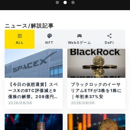
ニュース/解説記事
ALL
NFT
Web3ゲーム
DeFi
【今日の仮想通貨】スペ
ブラックロックのイーサ
ースXのBTC評価減と9
リアムETFが3株を1株に
億株の解禁。208億円相
｜年初来37%安
当のBTCが盗難
2026/08/06
2026/08/06