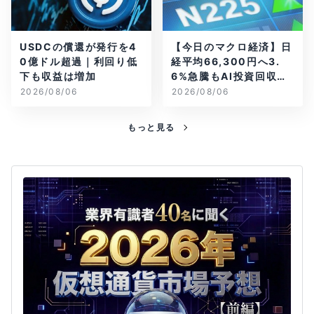
USDCの償還が発行を4
【今日のマクロ経済】日
0億ドル超過｜利回り低
経平均66,300円へ3.
下も収益は増加
6%急騰もAI投資回収懸
念が再燃
2026/08/06
2026/08/06
もっと見る