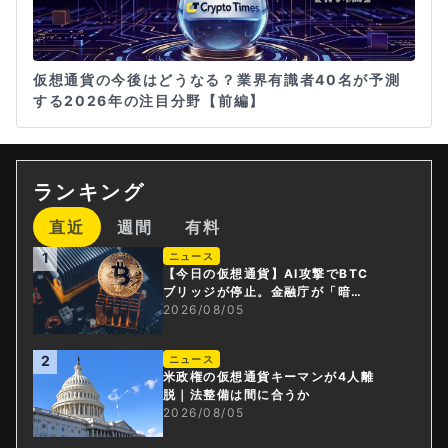
仮想通貨の今後はどうなる？業界有識者40名が予測
する2026年の注目分野【前編】
ランキング
直近
週間
有料
1
ニュース
【今日の仮想通貨】AI攻撃でBTC
ブリッジが停止。金融庁が「暗号
資産・ステーブルコイン課」新設
2026/08/05
2
ニュース
米政権の仮想通貨キーマンが4人離
脱｜法整備は間に合うか
2026/08/05