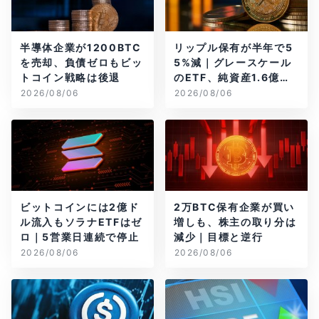
半導体企業が1200BTC
リップル保有が半年で5
を売却、負債ゼロもビッ
5%減｜グレースケール
トコイン戦略は後退
のETF、純資産1.6億ド
ル減
2026/08/06
2026/08/06
ビットコインには2億ド
2万BTC保有企業が買い
ル流入もソラナETFはゼ
増しも、株主の取り分は
ロ｜5営業日連続で停止
減少｜目標と逆行
2026/08/06
2026/08/06